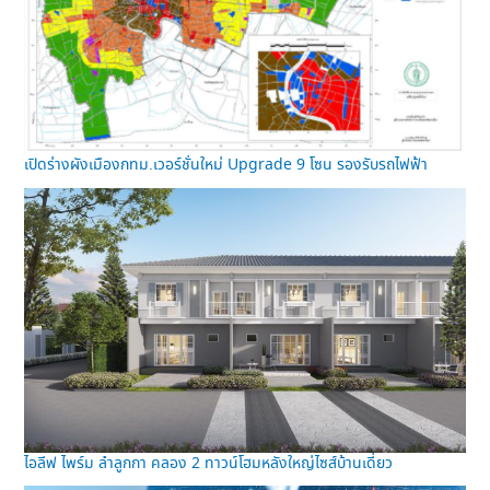
เปิดร่างผังเมืองกทม.เวอร์ชั่นใหม่ Upgrade 9 โซน รองรับรถไฟฟ้า
ไอลีฟ ไพร์ม ลำลูกกา คลอง 2 ทาวน์โฮมหลังใหญ่ไซส์บ้านเดี่ยว