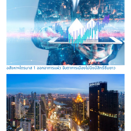
อสังหาฯไตรมาส 1 ออกอาการแผ่ว จับตาการเมืองไม่นิ่งมีสิทธิ์ซึมยาว