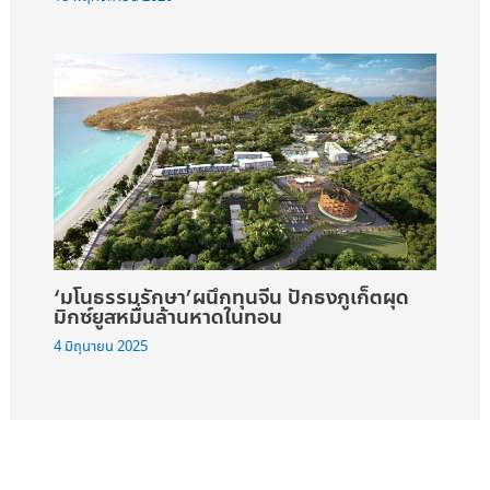
‘มโนธรรมรักษา’ผนึกทุนจีน ปักธงภูเก็ตผุด
มิกซ์ยูสหมื่นล้านหาดในทอน
4 มิถุนายน 2025