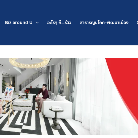
Biz around U
อะไรๆ ก็…รีวิว
สาธารณูปโภค-พัฒนาเมือง