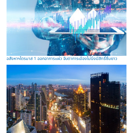
อสังหาฯไตรมาส 1 ออกอาการแผ่ว จับตาการเมืองไม่นิ่งมีสิทธิ์ซึมยาว