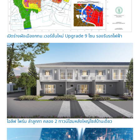
เปิดร่างผังเมืองกทม.เวอร์ชั่นใหม่ Upgrade 9 โซน รองรับรถไฟฟ้า
ไอลีฟ ไพร์ม ลำลูกกา คลอง 2 ทาวน์โฮมหลังใหญ่ไซส์บ้านเดี่ยว