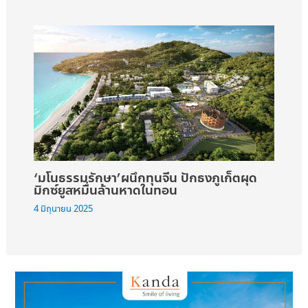
‘มโนธรรมรักษา’ผนึกทุนจีน ปักธงภูเก็ตผุด
มิกซ์ยูสหมื่นล้านหาดในทอน
4 มิถุนายน 2025