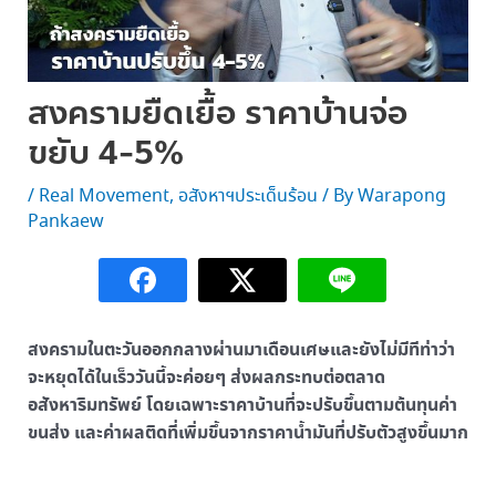
สงครามยืดเยื้อ ราคาบ้านจ่อ
ขยับ 4-5%
/
Real Movement
,
อสังหาฯประเด็นร้อน
/ By
Warapong
Pankaew
สงครามในตะวันออกกลางผ่านมาเดือนเศษและยังไม่มีทีท่าว่า
จะหยุดได้ในเร็ววันนี้จะค่อยๆ ส่งผลกระทบต่อตลาด
อสังหาริมทรัพย์ โดยเฉพาะราคาบ้านที่จะปรับขึ้นตามต้นทุนค่า
ขนส่ง และค่าผลติดที่เพิ่มขึ้นจากราคาน้ำมันที่ปรับตัวสูงขึ้นมาก