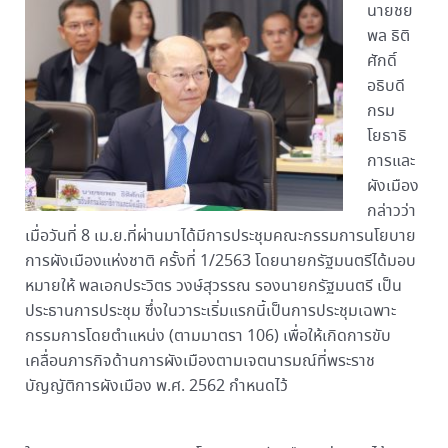
นายชย
พล ธิติ
ศักดิ์
อธิบดี
กรม
โยธาธิ
การและ
ผังเมือง
กล่าวว่า
เมื่อวันที่ 8 เม.ย.ที่ผ่านมาได้มีการประชุมคณะกรรมการนโยบาย
การผังเมืองแห่งชาติ ครั้งที่ 1/2563 โดยนายกรัฐมนตรีได้มอบ
หมายให้ พลเอกประวิตร วงษ์สุวรรณ รองนายกรัฐมนตรี เป็น
ประธานการประชุม ซึ่งในวาระเริ่มแรกนี้เป็นการประชุมเฉพาะ
กรรมการโดยตำแหน่ง (ตามมาตรา 106) เพื่อให้เกิดการขับ
เคลื่อนภารกิจด้านการผังเมืองตามเจตนารมณ์ที่พระราช
บัญญัติการผังเมือง พ.ศ. 2562 กำหนดไว้