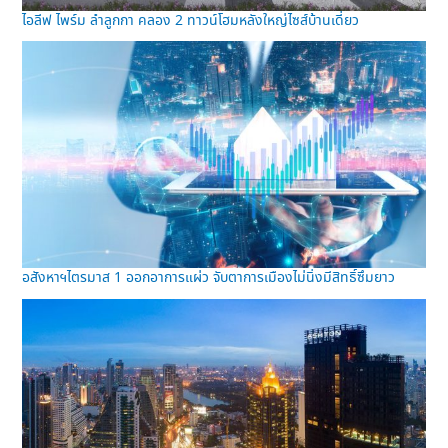
ไอลีฟ ไพร์ม ลำลูกกา คลอง 2 ทาวน์โฮมหลังใหญ่ไซส์บ้านเดี่ยว
อสังหาฯไตรมาส 1 ออกอาการแผ่ว จับตาการเมืองไม่นิ่งมีสิทธิ์ซึมยาว