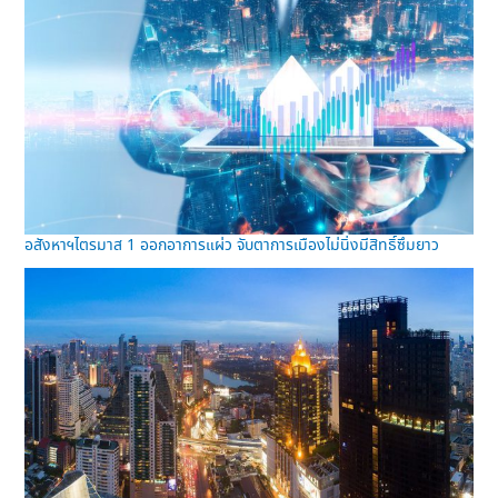
อสังหาฯไตรมาส 1 ออกอาการแผ่ว จับตาการเมืองไม่นิ่งมีสิทธิ์ซึมยาว