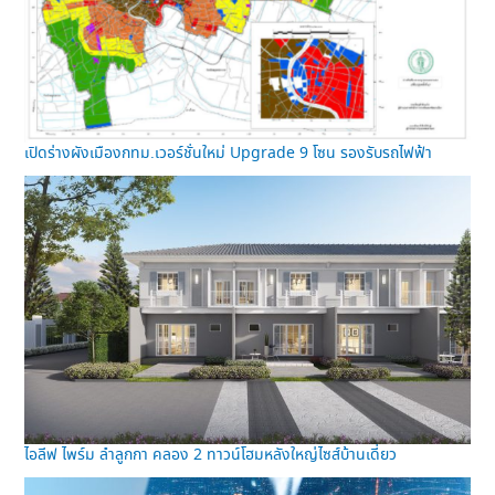
เปิดร่างผังเมืองกทม.เวอร์ชั่นใหม่ Upgrade 9 โซน รองรับรถไฟฟ้า
ไอลีฟ ไพร์ม ลำลูกกา คลอง 2 ทาวน์โฮมหลังใหญ่ไซส์บ้านเดี่ยว