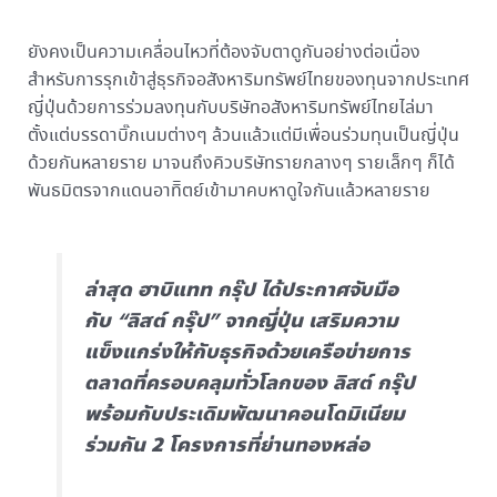
ยังคงเป็นความเคลื่อนไหวที่ต้องจับตาดูกันอย่างต่อเนื่อง
สำหรับการรุกเข้าสู่ธุรกิจอสังหาริมทรัพย์ไทยของทุนจากประเทศ
ญี่ปุ่นด้วยการร่วมลงทุนกับบริษัทอสังหาริมทรัพย์ไทยไล่มา
ตั้งแต่บรรดาบิ๊กเนมต่างๆ ล้วนแล้วแต่มีเพื่อนร่วมทุนเป็นญี่ปุ่น
ด้วยกันหลายราย มาจนถึงคิวบริษัทรายกลางๆ รายเล็กๆ ก็ได้
พันธมิตรจากแดนอาทิิตย์เข้ามาคบหาดูใจกันแล้วหลายราย
ล่าสุด ฮาบิแทท กรุ๊ป ได้ประกาศจับมือ
กับ “ลิสต์ กรุ๊ป” จากญี่ปุ่น เสริมความ
แข็งแกร่งให้กับธุรกิจด้วยเครือข่ายการ
ตลาดที่ครอบคลุมทั่วโลกของ ลิสต์ กรุ๊ป
พร้อมกับประเดิมพัฒนาคอนโดมิเนียม
ร่วมกัน 2 โครงการที่ย่านทองหล่อ