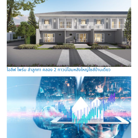
ไอลีฟ ไพร์ม ลำลูกกา คลอง 2 ทาวน์โฮมหลังใหญ่ไซส์บ้านเดี่ยว