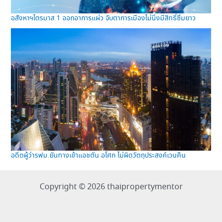
อสังหาฯไตรมาส 1 ออกอาการแผ่ว จับตาการเมืองไม่นิ่งมีสิทธิ์ซึมยาว
อดีตผู้ว่ารฟม.ยันทางเข้าแอชตัน อโศก ไม่ผิดวัตถุประสงค์เวนคืน
Copyright © 2026 thaipropertymentor