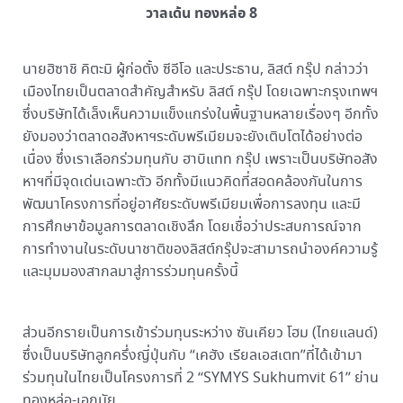
วาลเด้น ทองหล่อ 8
นายฮิซาชิ คิตะมิ ผู้ก่อตั้ง ซีอีโอ และประธาน, ลิสต์ กรุ๊ป กล่าวว่า
เมืองไทยเป็นตลาดสำคัญสำหรับ ลิสต์ กรุ๊ป โดยเฉพาะกรุงเทพฯ
ซึ่งบริษัทได้เล็งเห็นความแข็งแกร่งในพื้นฐานหลายเรื่องๆ อีกทั้ง
ยังมองว่าตลาดอสังหาฯระดับพรีเมียมจะยังเติบโตได้อย่างต่อ
เนื่อง ซึ่งเราเลือกร่วมทุนกับ ฮาบิแทท กรุ๊ป เพราะเป็นบริษัทอสัง
หาฯที่มีจุดเด่นเฉพาะตัว อีกทั้งมีแนวคิดที่สอดคล้องกันในการ
พัฒนาโครงการที่อยู่อาศัยระดับพรีเมียมเพื่อการลงทุน และมี
การศึกษาข้อมูลการตลาดเชิงลึก โดยเชื่อว่าประสบการณ์จาก
การทำงานในระดับนาชาติของลิสต์กรุ๊ปจะสามารถนำองค์ความรู้
และมุมมองสากลมาสู่การร่วมทุนครั้งนี้
ส่วนอีกรายเป็นการเข้าร่วมทุนระหว่าง ซันเคียว โฮม (ไทยแลนด์)
ซึ่งเป็นบริษัทลูกครึ่งญี่ปุ่นกับ “เคฮัง เรียลเอสเตท”ที่ได้เข้ามา
ร่วมทุนในไทยเป็นโครงการที่ 2 “SYMYS Sukhumvit 61” ย่าน
ทองหล่อ-เอกมัย