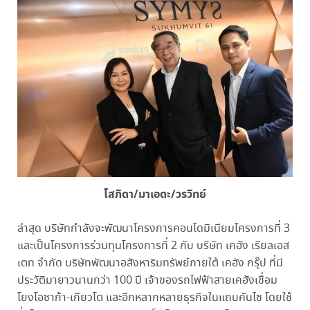
โสภิดา/มาเอดะ/วรวิทย์
ล่าสุด บริษัทกำลังจะพัฒนาโครงการคอนโดมิเนียมโครงการที่ 3
และเป็นโครงการร่วมทุนโครงการที่ 2 กับ บริษัท เคฮัง เรียลเอส
เตท จำกัด บริษัทพัฒนาอสังหาริมทรัพย์ภายใต้ เคฮัง กรุ๊ป ที่มี
ประวัติมายาวนานกว่า 100 ปี เจ้าของรถไฟฟ้าสายเคฮังเชื่อม
โยงโอซาก้า-เกียวโต และอีกหลากหลายธุรกิจในแถบคันไซ โดยใช้