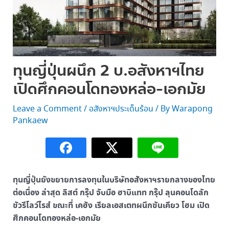
ทุนญี่ปุ่นผนึก 2 บ.อสังหาฯไทย
เปิดศึกคอนโดทองหล่อ-เอกมัย
Leave a Comment
/
อสังหาฯประเด็นร้อน
/ By
Warapong
Pankaew
ทุนญี่ปุ่นยังขยายการลงทุนในบริษัทอสังหาฯรายกลางของไทย
ต่อเนื่อง ล่าสุด ลิสต์ กรุ๊ป จับมือ ฮาบิแทท กรุ๊ป ลุนคอนโดลัก
ชัวรีโลว์ไรส์ ขณะที่ เคฮัง เรียลเอสเตทผนึกซันเคียว โฮม เปิด
ศึกคอนโดทองหล่อ-เอกมัย