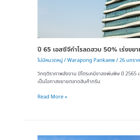
ความ
แกร่ง
ปี 65 เอสซีจีกำไรลดฮวบ 50% เร่งขยา
ไม่มีหมวดหมู่
/
Warapong Pankaew
/
26 มกรา
วิกฤติราคาพลังงาน ปิโตรเคมีขาลงพ่นพิษ ปี 2565 เ
เป็นโอกาสขยายตลาดสินค้ากรีน
Read More »
เฟร