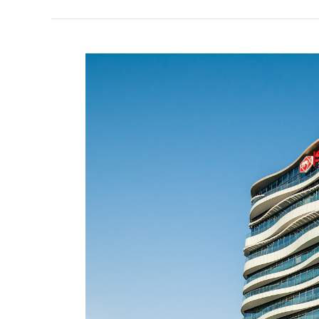
ปี
65
เอส
ซี
จี
กำไร
ลด
ฮวบ
50%
เร่ง
ขยาย
ธุรกิจ
กรี
น
เสริม