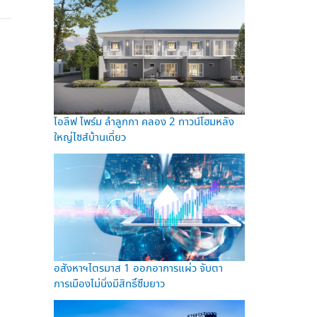
ไอลีฟ ไพร์ม ลำลูกกา คลอง 2 ทาวน์โฮมหลัง
ใหญ่ไซส์บ้านเดี่ยว
อสังหาฯไตรมาส 1 ออกอาการแผ่ว จับตา
การเมืองไม่นิ่งมีสิทธิ์ซึมยาว