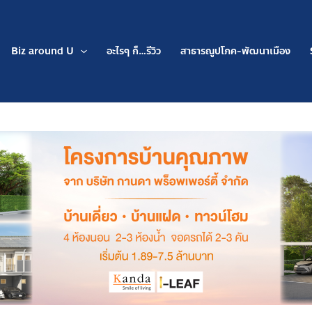
Biz around U
อะไรๆ ก็…รีวิว
สาธารณูปโภค-พัฒนาเมือง