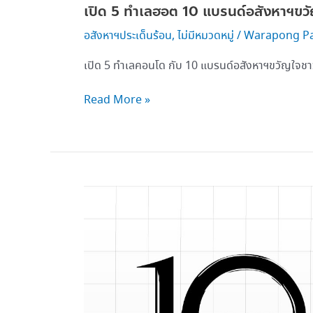
เปิด 5 ทำเลฮอต 10 แบรนด์อสังหาฯขวั
อสังหาฯประเด็นร้อน
,
ไม่มีหมวดหมู่
/
Warapong P
เปิด 5 ทำเลคอนโด กับ 10 แบรนด์อสังหาฯขวัญใจชา
Read More »
10
ปี
เอพีxมิต
ซู
บิชิ
From
Strength