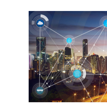
เปิด
5
ทำเล
ฮอต
10
แบ
รนด์อสัง
หาฯ
ขวัญใจ
ชาว
เน็ต