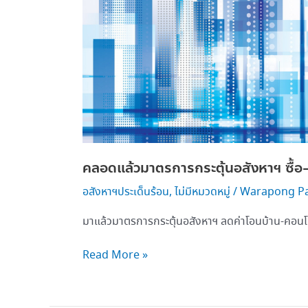
สร้าง
บ้าน
ได้
ลด
ภาษี
กู้
ดอกเบี้ย
ต่ำ
3%
คลอดแล้วมาตรการกระตุ้นอสังหาฯ ซื้อ-สร
ยาว
5
อสังหาฯประเด็นร้อน
,
ไม่มีหมวดหมู่
/
Warapong P
ปี
มาแล้วมาตรการกระตุ้นอสังหาฯ ลดค่าโอนบ้าน-คอนโด 
Read More »