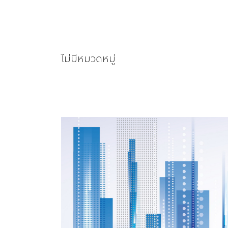
ไม่มีหมวดหมู่
คลอด
แล้ว
มาตรการ
กระ
ตุ้
นอ
สัง
หาฯ
ซื้อ-