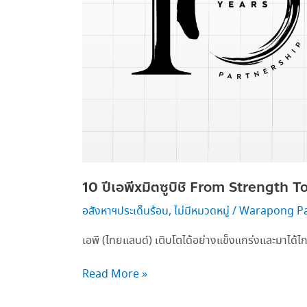
To
Strength
สู่
เจ้า
ตลาด
อสัง
หาฯ
10 ปีเอพีxมิตซูบิชิ From Strength T
อสังหาฯประเด็นร้อน
,
ไม่มีหมวดหมู่
/
Warapong P
เอพี (ไทยแลนด์) เติบโตได้อย่างแข็งแกร่งและมาได้
Read More »