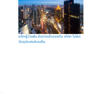
อดีตผู้ว่ารฟม.ยันทางเข้าแอชตัน อโศก ไม่ผิด
วัตถุประสงค์เวนคืน