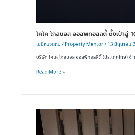
โคโค โกลบอล ฮอสพิทอลลิตี้ ตั้งเป้าสู่
ไม่มีหมวดหมู่
/
Property Mentor
/
13 มิถุนายน
บริษัท โคโค โกลบอล ฮอสพิทอลลิตี้ (ประเทศไทย) จำก
Read More »
WANATA เฟอร์นิเจอร์ ที่
สะท้อน
ตัว