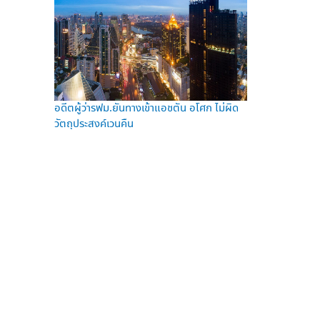
อดีตผู้ว่ารฟม.ยันทางเข้าแอชตัน อโศก ไม่ผิด
วัตถุประสงค์เวนคืน