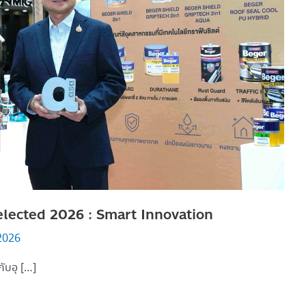
Selected 2026 : Smart Innovation
2026
กับอุ […]