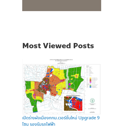
Most Viewed Posts
เปิดร่างผังเมืองกทม.เวอร์ชั่นใหม่ Upgrade 9
โซน รองรับรถไฟฟ้า