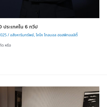
 10 ประเทศใน 6 ทวีป
 2025
/
อสังหาริมทรัพย์
,
โคโค โกลบอล ฮอสพิทอลลิตี้
ัด หรือ