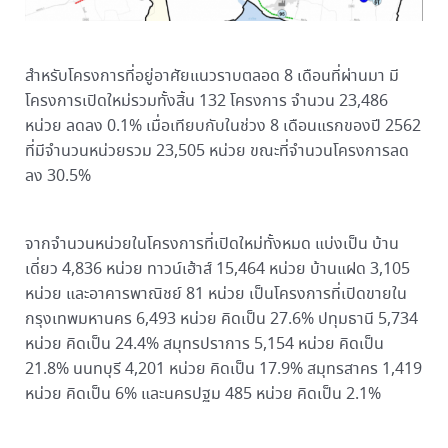
สำหรับโครงการที่อยู่อาศัยแนวราบตลอด 8 เดือนที่ผ่านมา มี
โครงการเปิดใหม่รวมทั้งสิ้น 132 โครงการ จำนวน 23,486
หน่วย ลดลง 0.1% เมื่อเทียบกับในช่วง 8 เดือนแรกของปี 2562
ที่มีจำนวนหน่วยรวม 23,505 หน่วย ขณะที่จำนวนโครงการลด
ลง 30.5%
จากจำนวนหน่วยในโครงการที่เปิดใหม่ทั้งหมด แบ่งเป็น บ้าน
เดี่ยว 4,836 หน่วย ทาวน์เฮ้าส์ 15,464 หน่วย บ้านแฝด 3,105
หน่วย และอาคารพาณิชย์ 81 หน่วย เป็นโครงการที่เปิดขายใน
กรุงเทพมหานคร 6,493 หน่วย คิดเป็น 27.6% ปทุมธานี 5,734
หน่วย คิดเป็น 24.4% สมุทรปราการ 5,154 หน่วย คิดเป็น
21.8% นนทบุรี 4,201 หน่วย คิดเป็น 17.9% สมุทรสาคร 1,419
หน่วย คิดเป็น 6% และนครปฐม 485 หน่วย คิดเป็น 2.1%