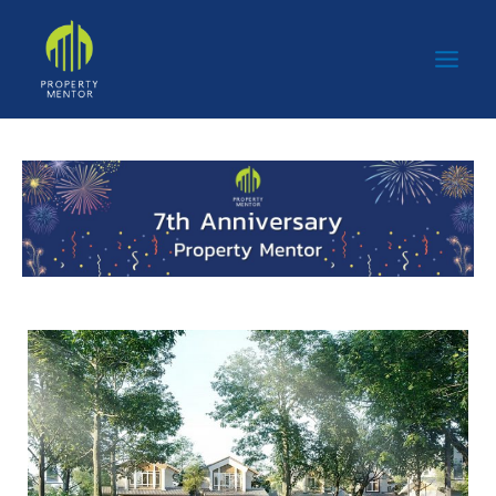
Post
Skip
Main
navigation
to
Men
content