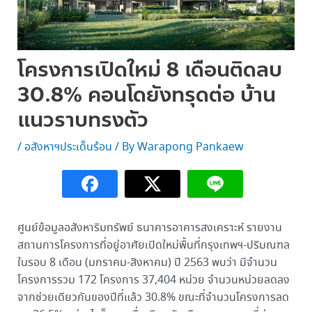
โครงการเปิดใหม่ 8 เดือนติดลบ
30.8% คอนโดยังทรุดต่อ บ้าน
แนวราบทรงตัว
/
อสังหาฯประเด็นร้อน
/ By
Warapong Pankaew
ศูนย์ข้อมูลอสังหาริมทรัพย์ ธนาคารอาคารสงเคราะห์ รายงาน
สถานการโครงการที่อยู่อาศัยเปิดใหม่พื้นที่กรุงเทพฯ-ปริมณฑล
ในรอบ 8 เดือน (มกราคม-สิงหาคม) ปี 2563 พบว่า มีจำนวน
โครงการรวม 172 โครงการ 37,404 หน่วย จำนวนหน่วยลดลง
จากช่วยเดียวกันของปีที่แล้ว 30.8% ขณะที่จำนวนโครงการลด