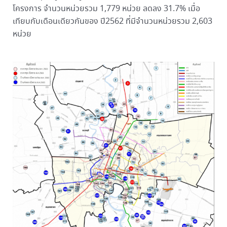
โครงการ จำนวนหน่วยรวม 1,779 หน่วย ลดลง 31.7% เมื่อ
เทียบกับเดือนเดียวกันของ ปี2562 ที่มีจำนวนหน่วยรวม 2,603
หน่วย