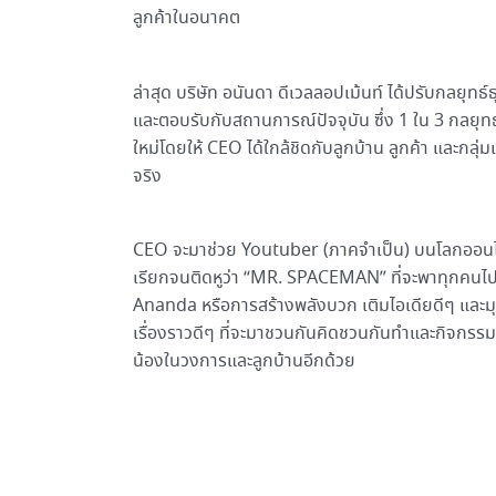
ลูกค้าในอนาคต
ล่าสุด บริษัท อนันดา ดีเวลลอปเม้นท์ ได้ปรับกลย
และตอบรับกับสถานการณ์ปัจจุบัน ซึ่ง 1 ใน 3 กลยุท
ใหม่โดยให้ CEO ได้ใกล้ชิดกับลูกบ้าน ลูกค้า และกลุ่
จริง
CEO จะมาช่วย Youtuber (ภาคจำเป็น) บนโลกออนไลน์ พ
เรียกจนติดหูว่า “MR. SPACEMAN” ที่จะพาทุกคนไ
Ananda หรือการสร้างพลังบวก เติมไอเดียดีๆ และม
เรื่องราวดีๆ ที่จะมาชวนกันคิดชวนกันทำและกิจกรรม
น้องในวงการและลูกบ้านอีกด้วย