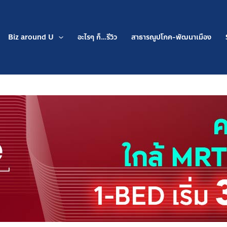
Biz around U
อะไรๆ ก็…รีวิว
สาธารณูปโภค-พัฒนาเมือง