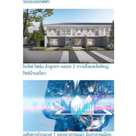
รองรับรถไฟฟ้า
ไอลีฟ ไพร์ม ลำลูกกา คลอง 2 ทาวน์โฮมหลังใหญ่
ไซส์บ้านเดี่ยว
อสังหาฯไตรมาส 1 ออกอาการแผ่ว จับตาการเมือง