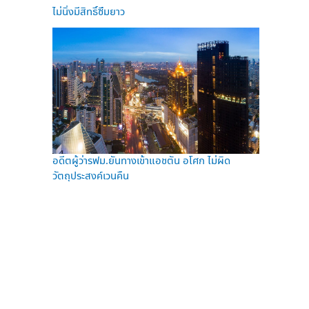
ไม่นิ่งมีสิทธิ์ซึมยาว
อดีตผู้ว่ารฟม.ยันทางเข้าแอชตัน อโศก ไม่ผิด
วัตถุประสงค์เวนคืน