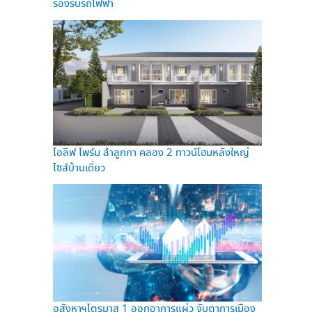
รองรับรถไฟฟ้า
ไอลีฟ ไพร์ม ลำลูกกา คลอง 2 ทาวน์โฮมหลังใหญ่
ไซส์บ้านเดี่ยว
อสังหาฯไตรมาส 1 ออกอาการแผ่ว จับตาการเมือง