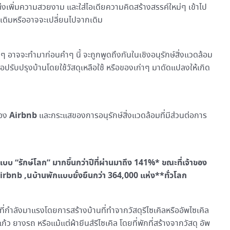
งเพิ่มความสวยงาม และใส่ไอเดียความคิดสร้างสรรค์ใหม่ๆ เข้าไป
อนเดิมหรืออาจจะเปลี่ยนไปจากเดิม
่อยๆ อาจจะทำมาก่อนคำๆ นี้ จะถูกพูดถึงกันในเชิงอนุรักษ์สิ่งแวดล้อม
อปรับปรุงบ้านโดยใช้วัสดุเหลือใช้ หรือของเก่าๆ มาดัดแปลงให้เกิด
Airbnb
ของ
และกระแสของการอนุรักษ์สิ่งแวดล้อมที่มีส่วนต่อการ
บ “รักษ์โลก” มากขึ้นกว่าปีที่ผ่านมาถึง 141%* ขณะที่เจ้าของ
ัน Airbnb ,uบ้านพักแบบยั่งยืนกว่า 364,000 แห่ง**ทั่วโลก
วที่กำลังมาแรงโดยการสร้างบ้านที่ทำจากวัสดุรีไซเคิลหรืออัพไซเคิล
้ว ยางรถ หรือแม้แต่ผ้ายีนส์รีไซเคิล โดยที่พักที่สร้างจากวัสดุ อัพ