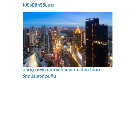
ไม่นิ่งมีสิทธิ์ซึมยาว
อดีตผู้ว่ารฟม.ยันทางเข้าแอชตัน อโศก ไม่ผิด
วัตถุประสงค์เวนคืน