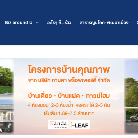
Biz around U
อะไรๆ ก็…รีวิว
สาธารณูปโภค-พัฒนาเมือง