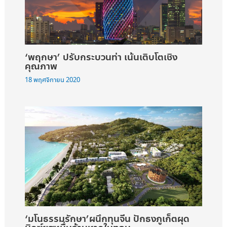
‘พฤกษา’ ปรับกระบวนท่า เน้นเติบโตเชิง
คุณภาพ
18 พฤศจิกายน 2020
‘มโนธรรมรักษา’ผนึกทุนจีน ปักธงภูเก็ตผุด