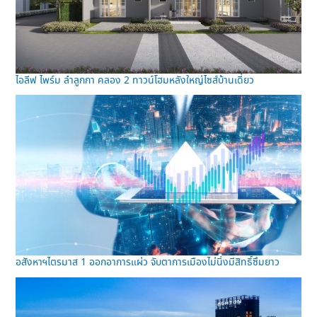
ไอลีฟ ไพร์ม ลำลูกกา คลอง 2 ทาวน์โฮมหลังใหญ่ไซส์บ้านเดี่ยว
อสังหาฯไตรมาส 1 ออกอาการแผ่ว จับตาการเมืองไม่นิ่งมีสิทธิ์ซึมยาว