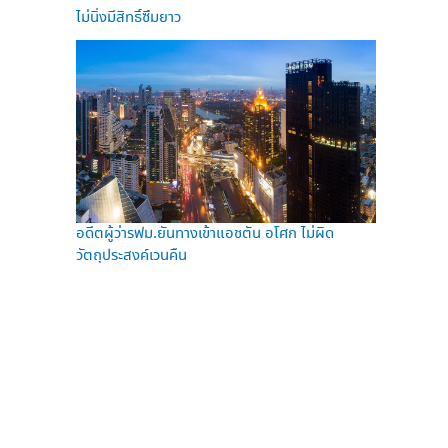
ไม่นิ่งมีสิทธิ์ซึมยาว
อดีตผู้ว่ารฟม.ยันทางเข้าแอชตัน อโศก ไม่ผิด
วัตถุประสงค์เวนคืน