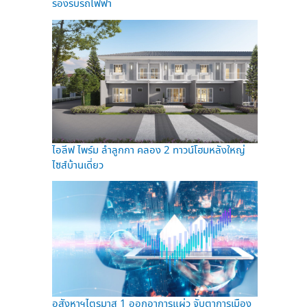
รองรับรถไฟฟ้า
ไอลีฟ ไพร์ม ลำลูกกา คลอง 2 ทาวน์โฮมหลังใหญ่
ไซส์บ้านเดี่ยว
อสังหาฯไตรมาส 1 ออกอาการแผ่ว จับตาการเมือง