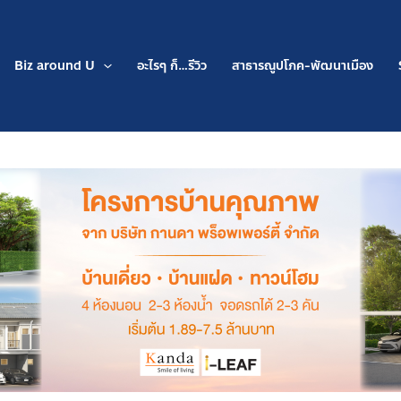
Biz around U
อะไรๆ ก็…รีวิว
สาธารณูปโภค-พัฒนาเมือง