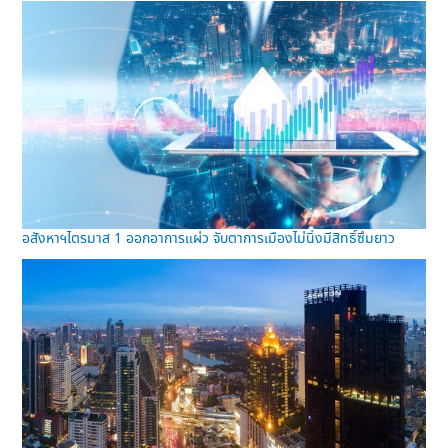
อสังหาฯไตรมาส 1 ออกอาการแผ่ว จับตาการเมืองไม่นิ่งมีสิทธิ์ซึมยาว