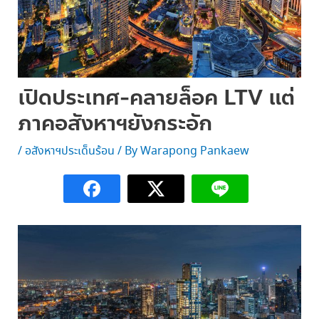
เปิดประเทศ-คลายล็อค LTV แต่
ภาคอสังหาฯยังกระอัก
/
อสังหาฯประเด็นร้อน
/ By
Warapong Pankaew