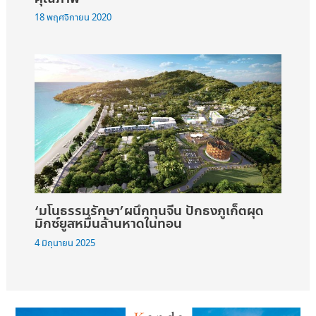
18 พฤศจิกายน 2020
‘มโนธรรมรักษา’ผนึกทุนจีน ปักธงภูเก็ตผุด
มิกซ์ยูสหมื่นล้านหาดในทอน
4 มิถุนายน 2025