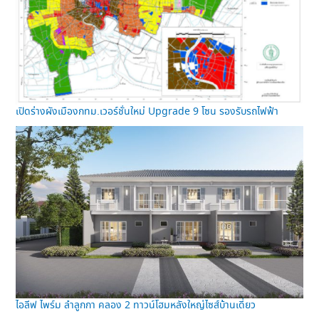
เปิดร่างผังเมืองกทม.เวอร์ชั่นใหม่ Upgrade 9 โซน รองรับรถไฟฟ้า
ไอลีฟ ไพร์ม ลำลูกกา คลอง 2 ทาวน์โฮมหลังใหญ่ไซส์บ้านเดี่ยว