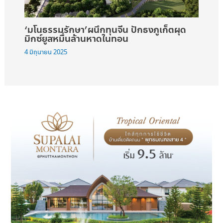
‘มโนธรรมรักษา’ผนึกทุนจีน ปักธงภูเก็ตผุด
มิกซ์ยูสหมื่นล้านหาดในทอน
4 มิถุนายน 2025