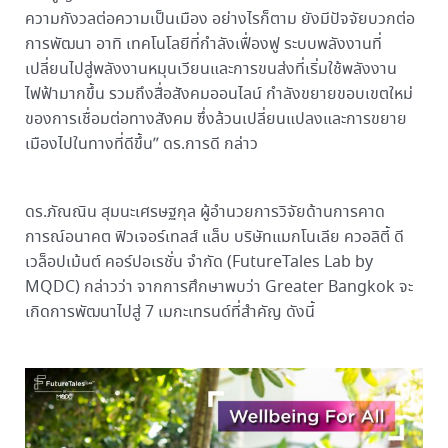
ความกังวลต่อความเป็นเมือง อย่างไรก็ตาม ยังมีปัจจัยบวกต่อ
การพัฒนา อาทิ เทคโนโลยีที่กำลังเฟื่องฟู ระบบพลังงานที่
เปลี่ยนไปสู่พลังงานหมุนเวียนและการขนส่งที่เริ่มใช้พลังงาน
ไฟฟ้ามากขึ้น รวมถึงสื่อสังคมออนไลน์ กำลังขยายขอบเขตใหม่
ของการเชื่อมต่อทางสังคม ซึ่งล้วนเปลี่ยนแปลงและการขยาย
เมืองไปในทางที่ดีขึ้น” ดร.การดี กล่าว
ดร.ภัณณิน สุมนะเศรษฐกุล ผู้อำนวยการวิจัยด้านการคาด
การณ์อนาคต ฟิวเจอร์เทลส์ แล็บ บริษัทแมกโนเลีย ควอลิตี้ ดี
เวล็อปเม้นต์ คอร์ปอเรชั่น จำกัด (FutureTales Lab by
MQDC) กล่าวว่า จากการศึกษาพบว่า Greater Bangkok จะ
เกิดการพัฒนาไปสู่ 7 เมกะเทรนด์ที่สำคัญ ดังนี้