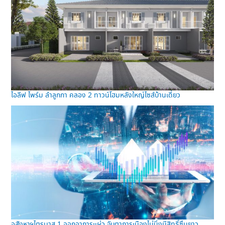
ไอลีฟ ไพร์ม ลำลูกกา คลอง 2 ทาวน์โฮมหลังใหญ่ไซส์บ้านเดี่ยว
อสังหาฯไตรมาส 1 ออกอาการแผ่ว จับตาการเมืองไม่นิ่งมีสิทธิ์ซึมยาว