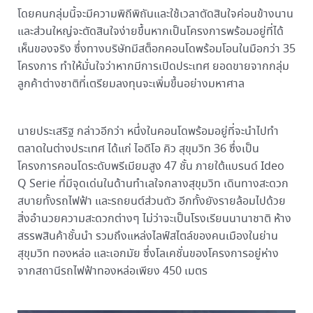
โดยคนกลุ่มนี้จะมีความพิถีพิถันและใช้เวลาตัดสินใจค่อนข้างนาน
และส่วนใหญ่จะตัดสินใจง่ายขึ้นหากเป็นโครงการพร้อมอยู่ที่ได้
เห็นของจริง ซึ่งทางบริษัทมีสต็อกคอนโดพร้อมโอนในมือกว่า 35
โครงการ ทำให้มั่นใจว่าหากมีการเปิดประเทศ ยอดขายจากกลุ่ม
ลูกค้าต่างชาติที่เตรียมลงทุนจะเพิ่มขึ้นอย่างมหาศาล
นายประเสริฐ กล่าวอีกว่า หนึ่งในคอนโดพร้อมอยู่ที่จะนำไปทำ
ตลาดในต่างประเทศ ได้แก่ ไอดีโอ คิว สุขุมวิท 36 ซึ่งเป็น
โครงการคอนโดระดับพรีเมียมสูง 47 ชั้น ภายใต้แบรนด์ Ideo
Q Serie ที่มีจุดเด่นในด้านทำเลใจกลางสุขุมวิท เดินทางสะดวก
สบายทั้งรถไฟฟ้า และรถยนต์ส่วนตัว อีกทั้งยังรายล้อมไปด้วย
สิ่งอำนวยความสะดวกต่างๆ ไม่ว่าจะเป็นโรงเรียนนานาชาติ ห้าง
สรรพสินค้าชั้นนำ รวมถึงแหล่งไลฟ์สไตล์ของคนเมืองในย่าน
สุขุมวิท ทองหล่อ และเอกมัย ซึ่งโลเคชั่นของโครงการอยู่ห่าง
จากสถานีรถไฟฟ้าทองหล่อเพียง 450 เมตร