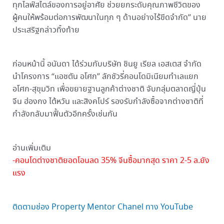
ทุกไลฟ์สไตล์ของการอยู่อาศัย ช่วยยกระดับคุณภาพชีวิตของ
ผู้คนให้พร้อมต่อการพัฒนาในทุก ๆ ด้านอย่างไร้ขีดจำกัด” นาย
ประเสริฐกล่าวทิ้งท้าย
ก่อนหน้านี้ อนันดา ได้ร่วมกับบริษัท ชินยู เรียล เอสเตส จำกัด
นำโครงการ “แอชตัน อโศก” ลักชัวรี่คอนโดมิเนียมทำเลแยก
อโศก-สุขุมวิท เพื่อขยายฐานลูกค้าต่างชาติ จับกลุ่มตลาดญี่ปุ่น
จีน ฮ่องกง ไต้หวัน และสิงคโปร์ รองรับกำลังซื้อจากต่างชาติที่
กำลังกลับมาฟื้นตัวอีกครั้งเช่นกัน
อ่านเพิ่มเติม
-คอนโดต่างชาติยอดโอนลด 35% จีนซื้อมากสุด ราคา 2-5 ล.ยัง
แรง
ติดตามช่อง Property Mentor Chanel ทาง YouTube