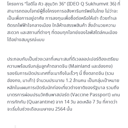
โครงการ “ไอดีโอ คิว สุขุมวิท 36” (IDEO Q Sukhumvit 36) ที่
สามารถตอบโจทย์ผู้ซื้อโครงการอสังหาริมทรัพย์ในไทย ไม่ว่าจะ
เป็นเพื่อการอยู่อาศัย การลงทุนเพื่อซื้อต่อหรือให้เช่า ด้วยทำเล
ติดรถไฟฟ้าใจกลางเมือง ใกล้ห้างสรรพสินค้า สิ่งอำนวยความ
สะดวก และสถานที่ต่างๆ ที่ตอบทุกโจทย์ของไลฟ์สไตล์คนเมือง
ได้อย่างสมบูรณ์แบบ
ประกอบกับเป็นช่วงเวลาที่เหมาะสมที่ดีเวลลอปเปอร์ต้องเตรียม
ความพร้อมรับกลุ่มลูกค้าตลาดจีน (Mainland และฮ่องกง)
รองรับการเปิดประเทศที่จะมาถึงในเร็วๆ นี้ ซึ่งตลาดจีน (รวม
ฮ่องกง, มาเก๊า) จำนวนประมาณ 1.2 ล้านคน เป็นกลุ่มเป้าหมาย
หลักในแผนการเปิดรับนักท่องเที่ยวต่างชาติของรัฐบาล รวมถึง
มาตรการผ่อนปรนวัคซีนพาสปอร์ต (Vaccine Passport) แทน
การกักกัน (Quarantine) จาก 14 วัน ลดเหลือ 7 วัน ที่คาดว่า
จะเริ่มในช่วงเดือนเมษายน 2564 นั้น