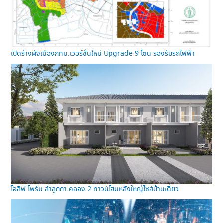
เปิดร่างผังเมืองกทม.เวอร์ชั่นใหม่ Upgrade 9 โซน รองรับรถไฟฟ้า
ไอลีฟ ไพร์ม ลำลูกกา คลอง 2 ทาวน์โฮมหลังใหญ่ไซส์บ้านเดี่ยว