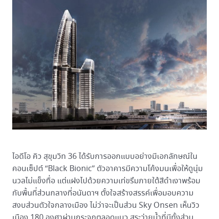
ไอดีโอ คิว สุขุมวิท 36 ได้รับการออกแบบอย่างมีเอกลักษณ์ใน
คอนเซ็ปต์ “Black Bionic” ตัวอาคารมีความโค้งมนเพื่อให้ดูนุ่ม
นวลไม่แข็งทื่อ แต่แฝงไปด้วยความเท่ขรึมภายใต้สีดำเงาพร้อม
กับพื้นที่ส่วนกลางที่อนันดาฯ ตั้งใจสร้างสรรค์เพื่อมอบความ
สงบส่วนตัวใจกลางเมือง ไม่ว่าจะเป็นส่วน Sky Onsen เห็นวิว
เมือง 180 องศาผ่านกระจกตลอดแนว สระว่ายน้ำที่มีทั้งส่วน