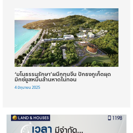
‘มโนธรรมรักษา’ผนึกทุนจีน ปักธงภูเก็ตผุด
มิกซ์ยูสหมื่นล้านหาดในทอน
4 มิถุนายน 2025