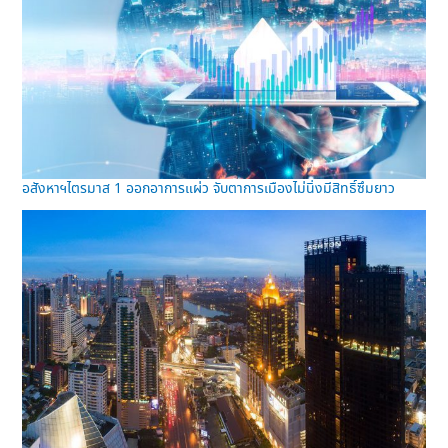
อสังหาฯไตรมาส 1 ออกอาการแผ่ว จับตาการเมืองไม่นิ่งมีสิทธิ์ซึมยาว