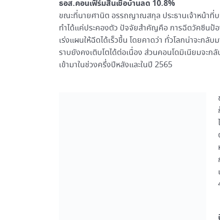
ธอส.คอนเฟิร์มสินเชื่อบ้านลด 10.8%
ขณะที่นายศานิต อรรถญาณสกุล ประธานเจ้าหน้าที่บริหาร
ทำได้แค่ประคองตัว ปัจจัยสำคัญคือ การฉีดวัคซีนป้อง
เร่งแผนให้ฉีดได้เร็วขึ้น โดยคาดว่า ทั่วโลกน่าจะกลั
ราบยังคงเติบโตได้ต่อเนื่อง ส่วนคอนโดมิเนียมจะกลับ
เข้ามาในช่วงครึ่งปีหลังและในปี 2565