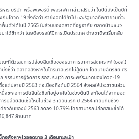
 บริษัท พร็อพเพอร์ตี้ เพอร์เฟค กล่าวเสริมว่า ในปีนี้ยังเป็นปีที่
กันโควิด-19 ซึ่งถือว่าเรายังฉีดได้ช้าไป และรัฐบาลก็พยายามที่จะ
บมาฟื้นตัวได้ในปี 2565 ในส่วนของตลาดที่อยู่อาศัย ตลาดบ้านแนว
มาได้ช้ากว่า โดยต้องรอให้มีการเปิดประเทศ ต่างชาติจะเริ่มกลับ
ขณะที่ตัวเลขการปล่อยสินเชื่อของธนาคารอาคารสงเคราะห์ (ธอส.)
ก็บ่งชี้ว่า ตลาดอสังหาฯในไตรมาสแรกไม่สู้ดีนัก โดยนายฉัตรชัย ศิริ
ไล กรรมการผู้จัดการ ธอส. ระบุว่า การแพร่ระบาดของโควิด-19
ตั้งแต่ปลายปี 2563 ต่อเนื่องถึงต้นปี 2564 ส่งผลให้ประชาชนส่วน
หนึ่งชะลอการตัดสินใจซื้อที่อยู่อาศัยในช่วงต้นปี สะท้อนได้จากยอด
การปล่อยสินเชื่อใหม่ในช่วง 3 เดือนแรก ปี 2564 เทียบกับช่วง
เดียวกันของปี 2563 ลดลง 10.79% โดยสามารถปล่อยสินเชื่อได้
46,847 ล้านบาท
บิ๊กอสังหาฯโวยอดขาย 3 เดือนทะลุเป้า