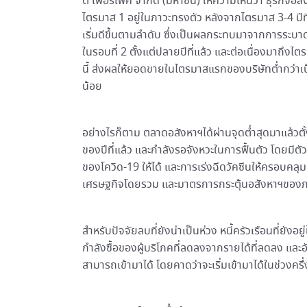
ตี้ เพอร์เฟค จำกัด (มหาชน) ให้ความเห็นว่า ธุรกิจอส
ไตรมาส 1 อยู่ในภาวะทรงตัว หลังจากไตรมาส 3-4 ปีท
เริ่มดีขึ้นตามลำดับ ซึ่งเป็นผลกระทบมาจากการระบ
ในรอบที่ 2 ตั้งแต่ปลายปีที่แล้ว และต่อเนื่องมาถึง
นี้ ส่งผลให้ยอดขายในไตรมาสแรกของบริษัทต่ำกว่าเ
น้อย
อย่างไรก็ตาม ตลาดอสังหาฯได้ผ่านจุดต่ำสุดมาแล้วตั้
ของปีที่แล้ว และกำลังรอจังหวะในการฟื้นตัว โดยม
ของโควิด-19 ให้ได้ และการเร่งฉีดวัคซีนให้ครอบคล
เศรษฐกิจโดยรวม และมาตรการกระตุ้นอสังหาฯของภาคร
สำหรับปัจจัยลบที่ยังน่าเป็นห่วง หนี้ครัวเรือนที่ยัง
กำลังซื้อของผู้บริโภคที่ลดลงจากรายได้ที่ลดลง และอั
สามารถเข้ามาได้ โดยคาดว่าจะเริ่มเข้ามาได้ในช่วงครึ่