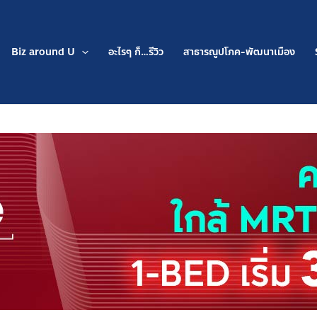
Biz around U
อะไรๆ ก็…รีวิว
สาธารณูปโภค-พัฒนาเมือง