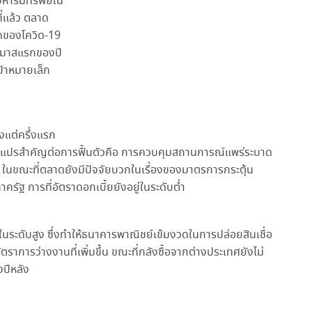
ังหาริมทรัพย์ใน
ี่แล้ว ตลาด
าดของโควิด-19
ไตรมาสแรกของปี
ป้าหมายเล็ก
งแต่ครึ่งแรก
ีตัวแปรสำคัญต่อการฟื้นตัวคือ การควบคุมสถานการณ์แพร่ระบาด
ุม ในขณะที่ตลาดยังมีปัจจัยบวกในเรื่องของมาตรการกระตุ้น
ัฐ การที่อัตราดอกเบี้ยยังอยู่ในระดับต่ำ
อยู่ในระดับสูง ซึ่งทำให้ธนาคารพาณิชย์เข้มงวดในการปล่อยสินเชื่อ
ตราการว่างงานที่เพิ่มขึ้น ขณะที่กลังซื้อจากต่างประเทศยังไม่
งปีหลัง