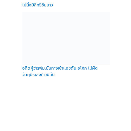
ไม่นิ่งมีสิทธิ์ซึมยาว
อดีตผู้ว่ารฟม.ยันทางเข้าแอชตัน อโศก ไม่ผิด
วัตถุประสงค์เวนคืน