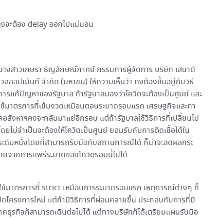
 คงจะต้อง delay ออกไปแน่นอน
นางสาวเกษรา ธัญลักษณ์ภาคย์ กรรมการผู้จัดการ บริษัท เสนาดี
เวลลอปเม้นท์ จำกัด (มหาชน) ให้ความเห็นว่า คงต้องขึ้นอยู่กับวิธี
การแก้ปัญหาของรัฐบาล ถ้ารัฐบาลมองว่าโควิดจะต้องเป็นศูนย์ และ
ใช้มาตรการที่เข้มงวดเหมือนตอนระบาดรอบแรก เศรษฐกิจและภา
คอสังหาฯคงจะกลับมาแย่อีกรอบ แต่ถ้ารัฐบาลใช้วิธีการที่เปลี่ยนไป
โดยไม่จำเป็นจะต้องให้โควิดเป็นศูนย์ ยอมรับกับการติดเชื้อได้ใน
ระดับหนึ่งโดยที่สามารถรับมือกับสถานการณ์ได้ ก็น่าจะลดผลกระ
ทบจากการแพร่ระบาดของโควิดรอบนี้ไปได้
ใช้มาตรการที่ strict เหมือนการระบาดรอบแรก เหตุการณ์ต่างๆ ก็
ดโครงการใหม่ แต่ถ้ามีวิธีการที่ผ่อนคลายขึ้น ประกอบกับการที่มี
 ภาคธุรกิจก็สามารถเดินต่อไปได้ แต่ทางบริษัทก็ได้เตรียมแผนรับมือ