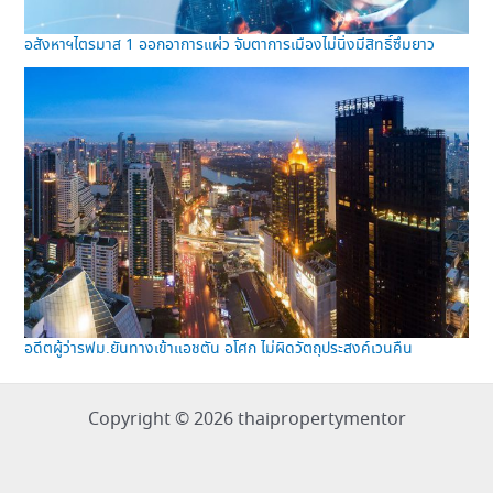
อสังหาฯไตรมาส 1 ออกอาการแผ่ว จับตาการเมืองไม่นิ่งมีสิทธิ์ซึมยาว
อดีตผู้ว่ารฟม.ยันทางเข้าแอชตัน อโศก ไม่ผิดวัตถุประสงค์เวนคืน
Copyright © 2026 thaipropertymentor