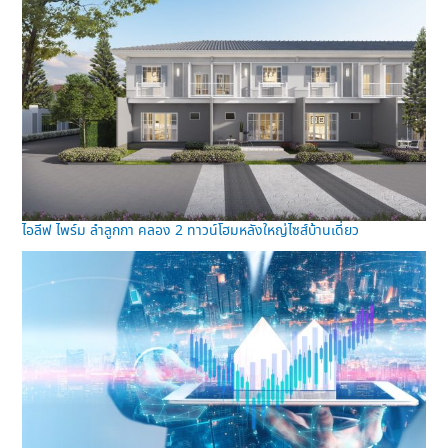
ไอลีฟ ไพร์ม ลำลูกกา คลอง 2 ทาวน์โฮมหลังใหญ่ไซส์บ้านเดี่ยว