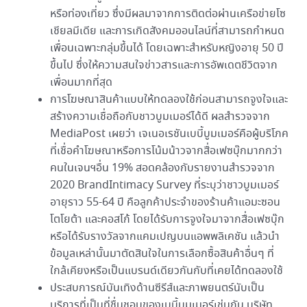
หรือท่องเที่ยว ซึ่งมีผลมาจากการติดต่อผ่านเครือข่ายโซ
เชียลมีเดีย และการเกิดสังคมออนไลน์ที่สามารถกำหนด
เพื่อนเฉพาะกลุ่มขึ้นได้ โดยเฉพาะสำหรับหญิงอายุ 50 ปี
ขึ้นไป ซึ่งให้ความสนใจข่าวสารและการอัพเดตชีวิตจาก
เพื่อนมากที่สุด
การโฆษณาสินค้าแบบให้ทดลองใช้ก่อนสามารถจูงใจและ
สร้างความเชื่อถือกับชาวบูมเมอร์ได้ดี ผลสำรวจจาก
MediaPost เผยว่า เจเนอเรชันเบบี้บูมเมอร์คือผู้บริโภค
ที่เชื่อคำโฆษณาหรือการโน้มน้าวจากสื่อเฟซบุ๊กมากกว่า
คนในเจนฯอื่น 19% สอดคล้องกับรายงานสำรวจจาก
2020 BrandIntimacy Survey ที่ระบุว่าชาวบูมเมอร์
อายุราว 55-64 ปี คือลูกค้าประจำของร้านค้าแอมะซอน
โตโยต้า และคอสโก้ โดยได้รับการจูงใจมาจากสื่อเฟซบุ๊ก
หรือได้รับรางวัลจากแคมเปญบนแอพพลิเคชัน แล้วนำ
ข้อมูลเหล่านั้นมาตัดสินใจในการเลือกซื้อสินค้าอื่นๆ ที่
ใกล้เคียงหรือเป็นแบรนด์เดียวกันกับที่เคยได้ทดลองใช้
ประสบการณ์บันเทิงด้านซีรีส์และภาพยนตร์นับเป็น
บริการที่เป็นที่ชื่นชอบของเบบี้บูมเมอร์เช่นกัน บริษัท