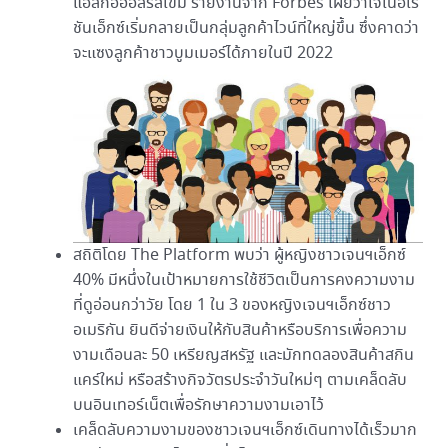
แอลกอฮอล์รสเข้ม รายงานจาก Forbes เผยว่าเจเนอเร
ชันเอ็กซ์เริ่มกลายเป็นกลุ่มลูกค้าไวน์ที่ใหญ่ขึ้น ซึ่งคาดว่า
จะแซงลูกค้าชาวบูมเมอร์ได้ภายในปี 2022
สถิติโดย The Platform พบว่า ผู้หญิงชาวเจนฯเอ็กซ์
40% มีหนึ่งในเป้าหมายการใช้ชีวิตเป็นการคงความงาม
ที่ดูอ่อนกว่าวัย โดย 1 ใน 3 ของหญิงเจนฯเอ็กซ์ชาว
อเมริกัน ยินดีจ่ายเงินให้กับสินค้าหรือบริการเพื่อความ
งามเดือนละ 50 เหรียญสหรัฐ และมักทดลองสินค้าสกิน
แคร์ใหม่ หรือสร้างกิจวัตรประจำวันใหม่ๆ ตามเคล็ดลับ
บนอินเทอร์เน็ตเพื่อรักษาความงามเอาไว้
เคล็ดลับความงามของชาวเจนฯเอ็กซ์เดินทางได้เร็วมาก