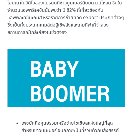
โฆษณาในวิดีโอของแบรนด์ที่ชาวบูมเมอร์นิยมดาวน์โหลด ซึ่งใน
จำนวนแอพพลิเคชันนั้นพบว่า มี 82% ที่เกี่ยวข้องกับ
แอพพลิเคชันเกมส์ หรือรายการถ่ายทอด eSport ประเภทต่างๆ
ซึ่งเป็นทั้งประเภทเกมส์ต่อสู้ใช้พลังและเกมกีฬาที่จำลอง
สถานการณ์ใกล้เคียงในชีวิตจริง
เฟซบุ๊กคือศูนย์รวมเครือข่ายโซเชียลแห่งใหญ่ที่สุด
สำหรับชาวบูมเมอร์ จนกลายเป็นที่รวมตัวกันสังสรรค์