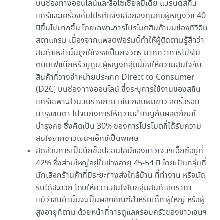
บนช่องทางออนไลน์และสื่อโซเชียลมีเดีย แบรนด์สกิน
แคร์และเครื่องดื่มโปรตีนจึงเลือกลงทุนกับผู้หญิงวัย 40
ปีขึ้นไปมากขึ้น โดยเฉพาะการโปรโมตสินค้าบนช่องทีวีอิน
สตาแกรม เนื่องจากแพลตฟอร์มนี้ทำให้ผู้ติดตามรู้สึกว่า
สินค้าเหล่านั้นถูกใช้จริงเป็นกิจวัตร มากกว่าการโปรโม
ตบนเฟซบุ๊กหรือยูทูบ ผู้หญิงกลุ่มนี้ยังให้ความสนใจกับ
สินค้าที่วางจำหน่ายประเภท Direct to Consumer
(D2C) บนช่องทางออนไลน์ ซึ่งระบุการใช้งานของสกิน
แคร์เฉพาะส่วนบนร่างกาย เช่น กลบผมขาว ลดริ้วรอย
บำรุงขนตา ไปจนถึงการให้ความสำคัญกับผลิตภัณฑ์
บำรุงคอ ซึ่งคิดเป็น 30% ของการโปรโมตที่ได้รับความ
สนใจจากชาวเจนฯเอ็กซ์เป็นพิเศษ
สัดส่วนการเป็นนักช็อปออนไลน์ของชาวเจนฯเอ็กซ์อยู่ที่
42% ซึ่งส่วนใหญ่อยู่ในช่วงอายุ 45-54 ปี โดยเป็นกลุ่มที่
มักเลือกร้านค้าที่มีระยะทางส่งใกล้บ้าน ที่ทำงาน หรือนัด
รับได้สะดวก โดยให้ความสนใจในกลุ่มสินค้าลดราคา
แม้ว่าสินค้านั้นจะเป็นผลิตภัณฑ์สำหรับเด็ก ผู้ใหญ่ หรือผู้
สูงอายุก็ตาม ด้วยหน้าที่การดูแลครอบครัวของชาวเจนฯ