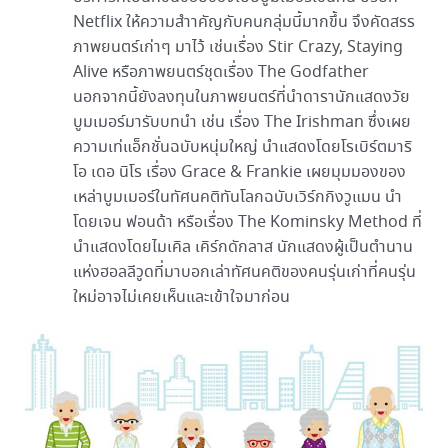
Netflix ให้ความสำาคัญกับคนกลุ่มนี้มากขึ้น จึงคัดสรร
ภาพยนตร์เก่าๆ มาไว้ เช่นเรื่อง Stir Crazy, Staying
Alive หรือภาพยนตร์ชุดเรื่อง The Godfather
นอกจากนี้ยังลงทุนในภาพยนตร์ที่นำดารานักแสดงวัย
บูมเมอร์มารับบทนำ เช่น เรื่อง The Irishman ซึ่งเผย
ความเท่แอ็กชั่นฉบับหนุ่มใหญ่ นำแสดงโดยโรเบิร์ตมาริ
โอ เดอ นิโร เรื่อง Grace & Frankie เผยมุมมองของ
เหล่าบูมเมอร์ในทัศนคติทันโลกฉบับเวิร์กกิงวูแมน นำ
โดยเจน ฟอนด้า หรือเรื่อง The Kominsky Method ที่
นำแสดงโดยไมเคิล เคิร์กดักลาส นักแสดงผู้เป็นตำนาน
แห่งฮอลลีวูดที่มาบอกเล่าทัศนคติของคนรุ่นเก่าที่คนรุ่น
ใหม่อาจไม่เคยเห็นและเข้าใจมาก่อน