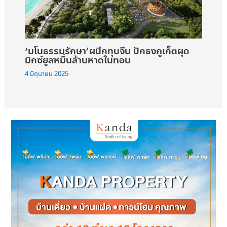
‘มโนธรรมรักษา’ผนึกทุนจีน ปักธงภูเก็ตผุด
มิกซ์ยูสหมื่นล้านหาดในทอน
4 มิถุนายน 2025