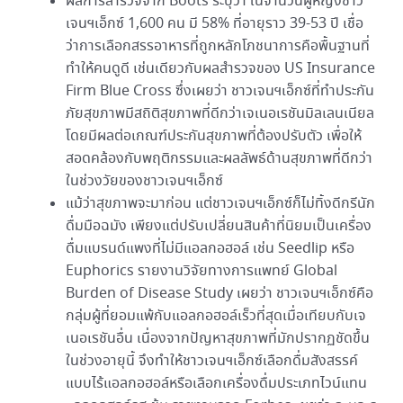
ผลการสำรวจจาก Boots ระบุว่า ในจำนวนผู้หญิงชาว
เจนฯเอ็กซ์ 1,600 คน มี 58% ที่อายุราว 39-53 ปี เชื่อ
ว่าการเลือกสรรอาหารที่ถูกหลักโภชนาการคือพื้นฐานที่
ทำให้คนดูดี เช่นเดียวกับผลสำรวจของ US Insurance
Firm Blue Cross ซึ่งเผยว่า ชาวเจนฯเอ็กซ์ที่ทำประกัน
ภัยสุขภาพมีสถิติสุขภาพที่ดีกว่าเจเนอเรชันมิลเลนเนียล
โดยมีผลต่อเกณฑ์ประกันสุขภาพที่ต้องปรับตัว เพื่อให้
สอดคล้องกับพฤติกรรมและผลลัพธ์ด้านสุขภาพที่ดีกว่า
ในช่วงวัยของชาวเจนฯเอ็กซ์
แม้ว่าสุขภาพจะมาก่อน แต่ชาวเจนฯเอ็กซ์ก็ไม่ทิ้งดีกรีนัก
ดื่มมือฉมัง เพียงแต่ปรับเปลี่ยนสินค้าที่นิยมเป็นเครื่อง
ดื่มแบรนด์แพงที่ไม่มีแอลกอฮอล์ เช่น Seedlip หรือ
Euphorics รายงานวิจัยทางการแพทย์ Global
Burden of Disease Study เผยว่า ชาวเจนฯเอ็กซ์คือ
กลุ่มผู้ที่ยอมแพ้กับแอลกอฮอล์เร็วที่สุดเมื่อเทียบกับเจ
เนอเรชันอื่น เนื่องจากปัญหาสุขภาพที่มักปรากฏชัดขึ้น
ในช่วงอายุนี้ จึงทำให้ชาวเจนฯเอ็กซ์เลือกดื่มสังสรรค์
แบบไร้แอลกอฮอล์หรือเลือกเครื่องดื่มประเภทไวน์แทน