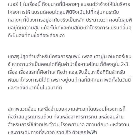
เบอร์ 1 ในเรื่องนี้ ถึงขนาดที่มีหลายๆ แบรนด์ว่าจ้างให้ไปบริหาร
โครงการให้ แบรนด์คอนโดลุมพินีจึงเน้นไปที่กลุ่มคนระดับ
กลางๆ ที่ต้องการอยู่อาศัยจริงเป็นหลัก ประมาณว่า คอนโดลุมพิ
นีอยู่ดีมีความสุข แม้จะไม่เท่และทันสมัยเท่าโครงการแบรนด์อื่นๆ
ก็เป็นสิ่งที่คนซื้อต้องเลือกเอา
บทสรุปสุดท้ายสำหรับโครงการลุมพินี เพลส เตาปูน อินเตอร์เชน
จ์ หากถามว่าเป็นคอนโดที่คุ้มค่าน่าซื้อหาแค่ไหน ก็ต้องดูใน 2-3
เรื่อง เรื่องแรกก็คือทำเล ถือว่า แอล.พี.เอ็น.หาซื้อที่ดินสำหรับ
พัฒนาโครงการนี้ได้ดี เพราะอยู่บนทำเลที่มีศักยภาพดีทั้งในวันนี้
และจะยิ่งดีมากขึ้นในอนาคต
สภาพแวดล้อม และสิ่งอำนวยความสะดวกโดยรอบโครงการก็
ถือว่าสมบูรณ์ครบถ้วน ทั้งแหล่งอาหารการกิน แหล่งจับจ่าย
สำหรับการใช้ชีวิตประจำวัน โรงพยาบาล สถานศึกษา แหล่งงาน
และการเดินทางที่สะดวก รวดเร็ว ด้วยรถไฟฟ้า