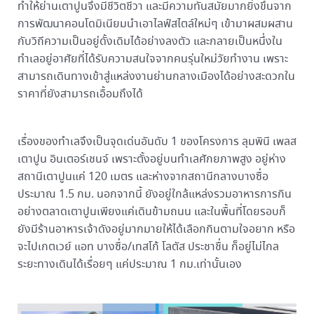
ทำให้ย่านเตาปูนจึงมีชีวิตชีวา และมีความทันสมัยมากยิ่งขึ้นจาก
การพัฒนาคอนโดมิเนียมนำเอาไลฟ์สไตล์ใหม่ๆ เข้ามาผสมผสาน
กับวิถีความเป็นอยู่ดั้งเดิมได้อย่างลงตัว และกลายเป็นหนึ่งใน
ทำเลอยู่อาศัยที่ได้รับความสนใจจากคนรุ่นใหม่วัยทำงาน เพราะ
สามารถเดินทางเข้าสู่แหล่งงานย่านกลางเมืองได้อย่างสะดวกใน
ราคาที่ยังสามารถเอื้อมถึงได้
เรื่องของทำเลจึงเป็นจุดเด่นอันดับ 1 ของโครงการ ลุมพินี เพลส
เตาปูน อินเตอร์เชนจ์ เพราะตั้งอยู่บนทำเลศักยภาพสูง อยู่ห่าง
สถานีเตาปูนแค่ 120 เมตร และห่างจากสถานีกลางบางซื่อ
ประมาณ 1.5 กม. นอกจากนี้ ยังอยู่ใกล้แหล่งรวมอาหารการกิน
อย่างตลาดเตาปูนเพียงแค่เดินข้ามถนน และในพื้นที่โดยรอบก็
ยังมีร้านอาหารเจ้าดังอยู่มากมายให้ได้เลือกกินตามใจอยาก หรือ
จะไปเกตเวย์ แอท บางซื่อ/เทสโก้ โลตัส ประชาชื่น ก็อยู่ไม่ไกล
ระยะทางเดินได้เรื่อยๆ แค่ประมาณ 1 กม.เท่านั้นเอง