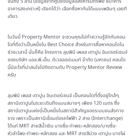
จนถึง 5 ล้าน (ข้อมูลจากศูนย์ข้อมูลอสังหาริมทรัพย์ ธนาคาร
อาคารสงเคราะห์) เรียกได้ว่า เลือกซื้อหากันได้แบบเพลินๆ เลยที
เดียว
ในวันนี้ Property Mentor จะชวนคุณไปทำความรู้จักกับคอน
โดที่ถือว่าเป็นหนึ่งใน Best Choice สำหรับการซื้อหาคอนโดใน
ช่วงเวลานี้ นั่นก็คือ โครงการ ลุมพินี เพลส เตาปูน อินเตอร์เชนจ์
ของบริษัท แอล.พี.เอ็น. ดีเวลลอปเมนท์ จำกัด (มหาชน) คอนโด
นี้มีอะไรที่น่าสนใจไปติดตามกับ Property Mentor Review
ครับ
ลุมพินี เพลส เตาปูน อินเตอร์เชนจ์ เป็นคอนโดที่ตั้งอยู่ใกล้ๆ
สถานีเตาปูนในระยะเดินถึงแบบสบายๆ เพียง 120 เมตร ซึ่ง
สถานีเตาปูนแห่งนี้เป็นหนึ่งในสถานีสำคัญของระบบขนส่งทาง
ราง เพราะเป็นสถานีเชื่อมต่อรถไฟฟ้า 2 สาย (Interchange)
ได้แก่ MRT สายสีน้ำเงิน บางซื่อ-ท่าพระ-หลักสอง/บางซื่อ-
หัวลำโพง-ท่าพระ-หลักสอง และ MRT สายสีม่วง เตาปูน-บางไผ่