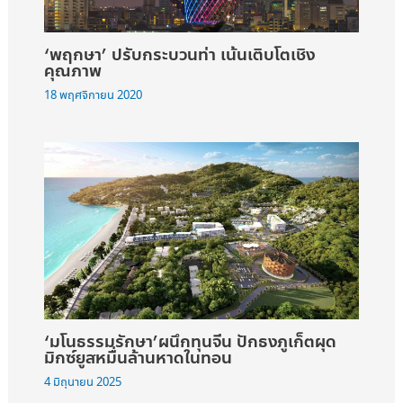
‘พฤกษา’ ปรับกระบวนท่า เน้นเติบโตเชิง
คุณภาพ
18 พฤศจิกายน 2020
‘มโนธรรมรักษา’ผนึกทุนจีน ปักธงภูเก็ตผุด
มิกซ์ยูสหมื่นล้านหาดในทอน
4 มิถุนายน 2025