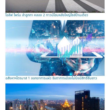
ไอลีฟ ไพร์ม ลำลูกกา คลอง 2 ทาวน์โฮมหลังใหญ่ไซส์บ้านเดี่ยว
อสังหาฯไตรมาส 1 ออกอาการแผ่ว จับตาการเมืองไม่นิ่งมีสิทธิ์ซึมยาว