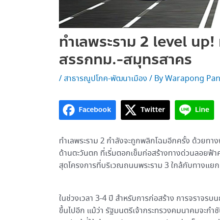
ทำเลพระราม 2 level up! ท
สรรกทม.-สมุทรสาคร
/
สาธารณูปโภค-พัฒนาเมือง
/ By
Warapong Pa
Facebook
Twitter
Line
ทำเลพระราม 2 กำลังจะถูกพลิกโฉมอีกครั้ง ด้ว
ด้านตะวันตก ที่เริ่มตอกเข็มก่อสร้างทางด่วนลอยฟ
สุดโครงการที่บริเวณถนนพระราม 3 ใกล้กับทางแยกต
ในช่วงเวลา 3-4 ปี สำหรับการก่อสร้าง การจราจรบนถ
ขึ้นไปอีก แม้ว่า รัฐมนตรีเจ้ากระทรวงคมนาคมจะก