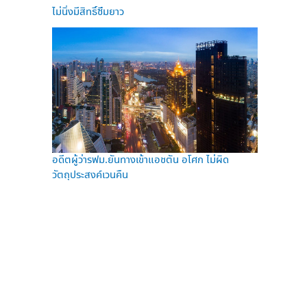
ไม่นิ่งมีสิทธิ์ซึมยาว
อดีตผู้ว่ารฟม.ยันทางเข้าแอชตัน อโศก ไม่ผิด
วัตถุประสงค์เวนคืน