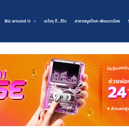
Biz around U
อะไรๆ ก็…รีวิว
สาธารณูปโภค-พัฒนาเมือง