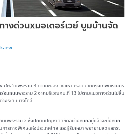
างด่วนxมอเตอร์เวย์ บูมบ้านจัด
nkaew
ยทางพิเศษสายพระราม 3-ดาวคะนอง-วงแหวนรอบนอกกรุงเทพมหานคร
้าคร่อมถนนพระราม 2 จากบริเวณกม.ที่ 13 ไปตามแนวทางด่วนไปสิ้น
่างระดับบางโคล่
นนพระราม 2 ซึ่งปกติมีปัญหาติดขัดอย่างหนักอยู่แล้วจะยิ่งหนัก
ำชับการทางพิเศษแห่งประเทศไทย และผู้รับเหมา พยายามลดผลกระ