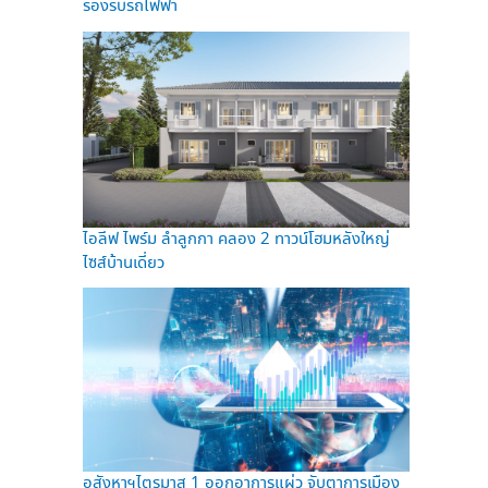
รองรับรถไฟฟ้า
ไอลีฟ ไพร์ม ลำลูกกา คลอง 2 ทาวน์โฮมหลังใหญ่
ไซส์บ้านเดี่ยว
อสังหาฯไตรมาส 1 ออกอาการแผ่ว จับตาการเมือง