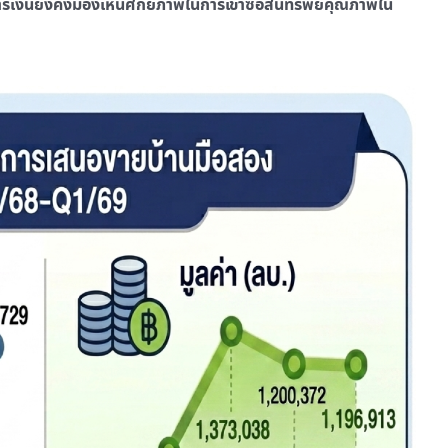
ารเงินยังคงมองเห็นศักยภาพในการเข้าซื้อสินทรัพย์คุณภาพใน