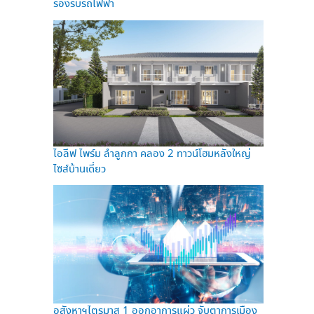
รองรับรถไฟฟ้า
ไอลีฟ ไพร์ม ลำลูกกา คลอง 2 ทาวน์โฮมหลังใหญ่
ไซส์บ้านเดี่ยว
อสังหาฯไตรมาส 1 ออกอาการแผ่ว จับตาการเมือง