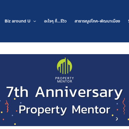
Biz around U
อะไรๆ ก็…รีวิว
สาธารณูปโภค-พัฒนาเมือง