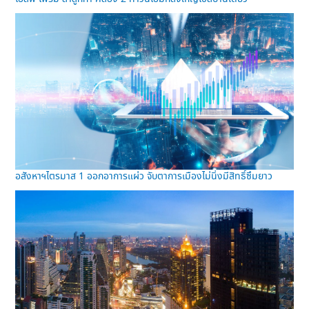
อสังหาฯไตรมาส 1 ออกอาการแผ่ว จับตาการเมืองไม่นิ่งมีสิทธิ์ซึมยาว