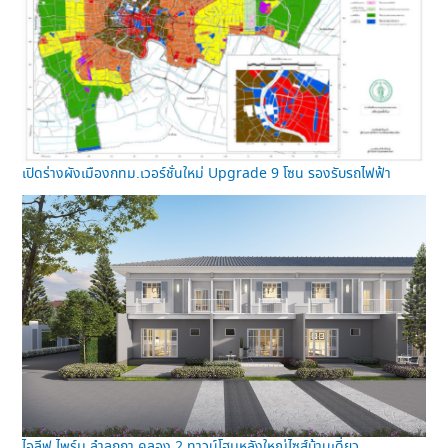
เปิดร่างผังเมืองกทม.เวอร์ชั่นใหม่ Upgrade 9 โซน รองรับรถไฟฟ้า
ไอลีฟ ไพร์ม ลำลูกกา คลอง 2 ทาวน์โฮมหลังใหญ่ไซส์บ้านเดี่ยว