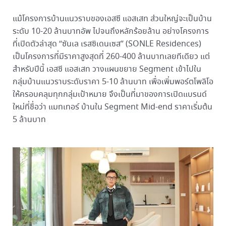
แม้โครงการบ้านแนวราบของเอสซี แอสเสท ส่วนใหญ่จะเป็นบ้าน
ระดับ 10-20 ล้านบาทอัพ ไปจนถึงหลักร้อยล้าน อย่างโครงการ
ที่เปิดตัวล่าสุด “ซันเล เรสซิเดนเซส” (SONLE Residences)
เป็นโครงการที่มีราคาสูงสุดที่ 260-400 ล้านบาทเลยทีเดียว แต่
สำหรับปีนี้ เอสซี แอสเสท วางแผนขยาย Segment เข้าไปใน
กลุ่มบ้านแนวราบระดับราคา 5-10 ล้านบาท เพื่อเพิ่มพอร์ตโพลิโอ
ให้ครอบคลุมทุกกลุ่มเป้าหมาย จึงเป็นที่มาของการเปิดแบรนด์
ใหม่ที่ชื่อว่า แมทเทอร์ บ้านใน Segment Mid-end ราคาเริ่มต้น
5 ล้านบาท