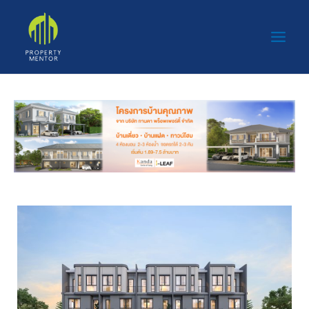
Post
Skip
Main
navigation
to
Men
content