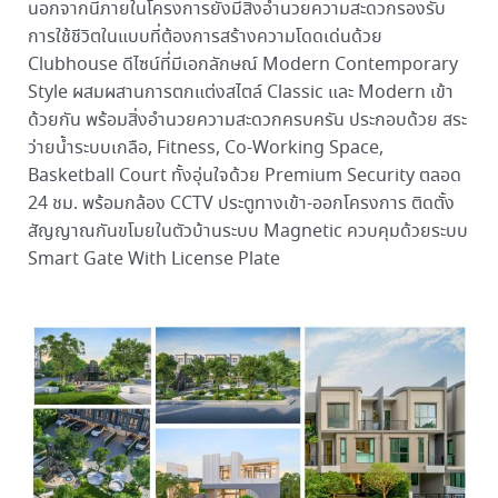
นอกจากนี้ภายในโครงการยังมีสิ่งอำนวยความสะดวกรองรับ
การใช้ชีวิตในแบบที่ต้องการสร้างความโดดเด่นด้วย
Clubhouse ดีไซน์ที่มีเอกลักษณ์ Modern Contemporary
Style ผสมผสานการตกแต่งสไตล์ Classic และ Modern เข้า
ด้วยกัน พร้อมสิ่งอํานวยความสะดวกครบครัน ประกอบด้วย สระ
ว่ายน้ำระบบเกลือ, Fitness, Co-Working Space,
Basketball Court ทั้งอุ่นใจด้วย Premium Security ตลอด
24 ชม. พร้อมกล้อง CCTV ประตูทางเข้า-ออกโครงการ ติดตั้ง
สัญญาณกันขโมยในตัวบ้านระบบ Magnetic ควบคุมด้วยระบบ
Smart Gate With License Plate