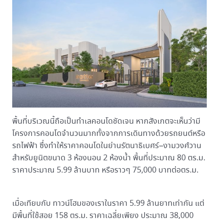
พื้นที่บริเวณนี้ถือเป็นทำเลคอนโดชัดเจน หากสังเกตจะเห็นว่ามี
โครงการคอนโดจำนวนมากทั้งจากการเดินทางด้วยรถยนต์หรือ
รถไฟฟ้า ซึ่งทำให้ราคาคอนโดในย่านรัตนาธิเบศร์–งามวงศ์วาน
สำหรับยูนิตขนาด 3 ห้องนอน 2 ห้องน้ำ พื้นที่ประมาณ 80 ตร.ม.
ราคาประมาณ 5.99 ล้านบาท หรือราวๆ 75,000 บาทต่อตร.ม.
เมื่อเทียบกับ ทาวน์โฮมของเราในราคา 5.99 ล้านยาทเท่ากัน แต่
มีพื้นที่ใช้สอย 158 ตร.ม. ราคาเฉลี่ยเพียง ประมาณ 38,000