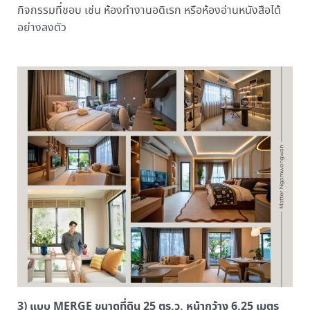
กิจกรรมที่ชอบ เช่น ห้องทำงานอดิเรก หรือห้องอ่านหนังสือได้
อย่างลงตัว
3) แบบ MERGE ขนาดที่ดิน 25 ตร.ว. หน้ากว้าง 6.25 เมตร