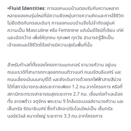
•Fluid Identities:
การออกแบบบ้านตอบรับกับความหลาก
หลายของคนรุ่นใหม่ที่มีความยืดหยุ่นทางความคิดและการใช้ชีวิต
ไม่ยึดติดกับกรอบเดิมๆ การออกแบบบ้านจึงไม่จำกัดอยู่แค่
ความเป็น Masculine หรือ Feminine แต่เน้นดีไซน์ที่เรียบ เท่ห์
และเปิดกว้าง เพื่อให้ทุกคน ทุกเพศ ทุกวัย สามารถรู้สึกเป็น
เจ้าของและใช้ชีวิตได้อย่างมีความสุขในพื้นที่นั้น
สำหรับทำเลที่ตั้งของโครงการแมทเทอร์ งามวงศ์วาน อยู่บน
ถนนเรวดีที่สามารถทะลุออกถนนติวานนท์ ถนนรัตนธิเบศร์ และ
ถนนเลี่ยงเมืนนนทบุรีได้ และยังเดินทางด้วยรถไฟฟ้าสายสีม่วง
ได้ที่สถานีบางกระสอระยะทางเพียง 1.2 กม.จากโครงการ หรือที่
สถานีกระทรวงสาธารณสุขระยะทาง 2.7 กม. เชื่อมต่อทำเลเมือง
ทั้ง ลาดพร้าว จตุจักร พระราม 9 ใกล้เดอะมอลล์งามวงศ์วาน และ
เซ็นทรัล รัตนาธิเบศร์ ซึ่งกำลังจะปรับโฉมใหม่เป็น เซ็นทรัล
นอร์ธวิลล์ ขนาดใหญ่ ระยะทาง 3.3 กม.จากโครงการ