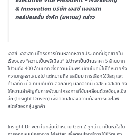
Executive Vice President – Marketing
& Innovation บริษัท เอสซี แอสเสท
คอร์ปอเรชั่น จํากัด (มหาชน) กล่าว
เอสซี แอสเสท มีโครงการบ้านหลากหลายประเภทที่มีจุดขายใน
เรื่องของ “ความเป็นพรีเมียม” ไม่ว่าจะเป็นบ้านราคา 5 ล้านบาท
ไปจนถึง 400 ล้านบาท ซึ่งความเป็นพรีเมียมในที่นี้ไม่ได้หมายถึง
ความหรูหราเสมอไป แต่หมายถึง รสนิยม การเลือกใช้วัสดุ และ
ทำเลที่ดี เมื่อเทียบกับตัวเลือกอื่นๆ นอกจากนี้ เอสซี แอสเสท ยัง
ให้ความสำคัญกับการพัฒนาโครงการที่ขับเคลื่อนด้วยข้อมูลเชิง
ลึก (Insight Driven) เพื่อตอบสนองความต้องการและไลฟ์
สไตล์ของกลุ่มลูกค้า
Insight Driven ในกลุ่มเป้าหมาย Gen Z ถูกนำมาเป็นหัวใจใน
การออกแบบโครงการ Matter เพื่อตอบโจทย์การใช้ชีวิตของ