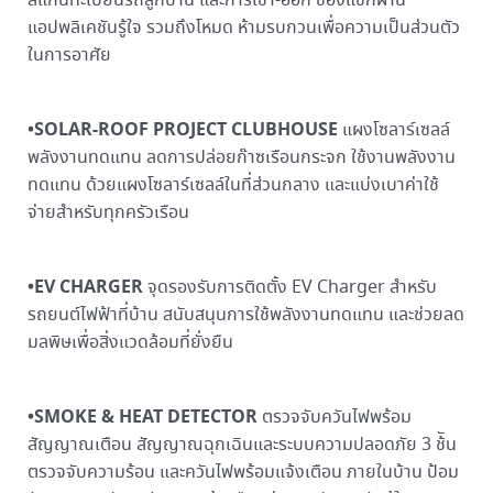
สแกนทะเบียนรถลูกบ้าน และการเข้า-ออก ของแขกผ่าน
แอปพลิเคชันรู้ใจ รวมถึงโหมด ห้ามรบกวนเพื่อความเป็นส่วนตัว
ในการอาศัย
•SOLAR-ROOF PROJECT CLUBHOUSE
แผงโซลาร์เซลล์
พลังงานทดแทน ลดการปล่อยก๊าซเรือนกระจก ใช้งานพลังงาน
ทดแทน ด้วยแผงโซลาร์เซลล์ในที่ส่วนกลาง และแบ่งเบาค่าใช้
จ่ายสําหรับทุกครัวเรือน
•EV CHARGER
จุดรองรับการติดตั้ง EV Charger สําหรับ
รถยนต์ไฟฟ้าที่บ้าน สนับสนุนการใช้พลังงานทดแทน และช่วยลด
มลพิษเพื่อสิ่งแวดล้อมที่ยั่งยืน
•SMOKE & HEAT DETECTOR
ตรวจจับควันไฟพร้อม
สัญญาณเตือน สัญญาณฉุกเฉินและระบบความปลอดภัย 3 ช้ัน
ตรวจจับความร้อน และควันไฟพร้อมแจ้งเตือน ภายในบ้าน ป้อม