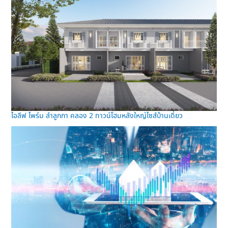
ไอลีฟ ไพร์ม ลำลูกกา คลอง 2 ทาวน์โฮมหลังใหญ่ไซส์บ้านเดี่ยว