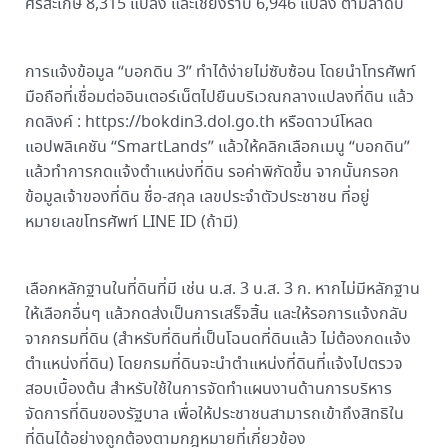
ศรีสะเกษ 8,315 แปลง และเชียงราบ 6,946 แปลง ตามลำดับ
การแจ้งข้อมูล “บอกดิน 3” ทำได้ง่ายไม่ซับซ้อน โดยนำโทรศัพท์
มือถือที่เชื่อมต่ออินเตอร์เน็ตไปยืนบริเวณกลางแปลงที่ดิน แล้ว
กดลิงค์ : https://bokdin3.dol.go.th หรือดาวน์โหลด
แอปพลิเคชัน “SmartLands” แล้วให้คลิกเลือกเมนู “บอกดิน”
แล้วทำการกดแจ้งตำแหน่งที่ดิน รอค่าพิกัดขึ้น จากนั้นกรอก
ข้อมูลเจ้าของที่ดิน ชื่อ-สกุล เลขประจำตัวประชาชน ที่อยู่
หมายเลขโทรศัพท์ LINE ID (ถ้ามี)
เลือกหลักฐานในที่ดินที่มี เช่น น.ส. 3 น.ส. 3 ก. หากไม่มีหลักฐาน
ให้เลือกอื่นๆ แล้วกดส่งเป็นการเสร็จสิ้น และให้รอการแจ้งกลับ
จากกรมที่ดิน (สำหรับที่ดินที่เป็นโฉนดที่ดินแล้ว ไม่ต้องกดแจ้ง
ตำแหน่งที่ดิน) โดยกรมที่ดินจะนำตำแหน่งที่ดินที่แจ้งไปตรวจ
สอบเบื้องต้น สำหรับใช้ในการจัดทำแผนงานด้านการบริหาร
จัดการที่ดินของรัฐบาล เพื่อให้ประชาชนสามารถเข้าถึงสิทธิใน
ที่ดินได้อย่างถูกต้องตามกฎหมายที่เกี่ยวข้อง