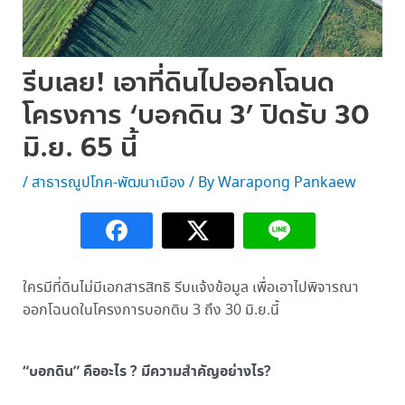
รีบเลย! เอาที่ดินไปออกโฉนด
โครงการ ‘บอกดิน 3’ ปิดรับ 30
มิ.ย. 65 นี้
/
สาธารณูปโภค-พัฒนาเมือง
/ By
Warapong Pankaew
ใครมีที่ดินไม่มีเอกสารสิทธิ รีบแจ้งข้อมูล เพื่อเอาไปพิจารณา
ออกโฉนดในโครงการบอกดิน 3 ถึง 30 มิ.ย.นี้
“บอกดิน” คืออะไร ? มีความสำคัญอย่างไร?