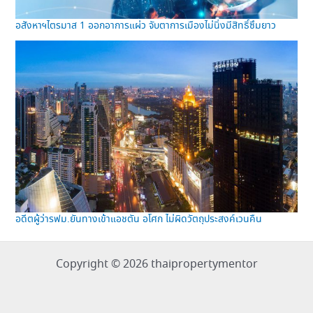
อสังหาฯไตรมาส 1 ออกอาการแผ่ว จับตาการเมืองไม่นิ่งมีสิทธิ์ซึมยาว
อดีตผู้ว่ารฟม.ยันทางเข้าแอชตัน อโศก ไม่ผิดวัตถุประสงค์เวนคืน
Copyright © 2026 thaipropertymentor