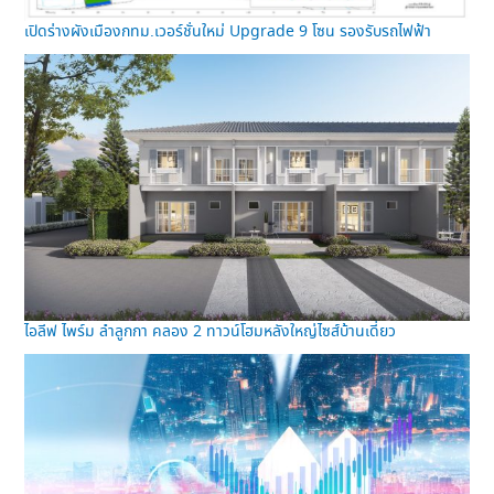
เปิดร่างผังเมืองกทม.เวอร์ชั่นใหม่ Upgrade 9 โซน รองรับรถไฟฟ้า
ไอลีฟ ไพร์ม ลำลูกกา คลอง 2 ทาวน์โฮมหลังใหญ่ไซส์บ้านเดี่ยว