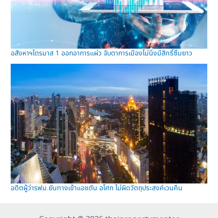
อสังหาฯไตรมาส 1 ออกอาการแผ่ว จับตาการเมืองไม่นิ่งมีสิทธิ์ซึมยาว
อดีตผู้ว่ารฟม.ยันทางเข้าแอชตัน อโศก ไม่ผิดวัตถุประสงค์เวนคืน