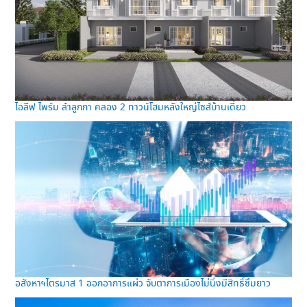
ไอลีฟ ไพร์ม ลำลูกกา คลอง 2 ทาวน์โฮมหลังใหญ่ไซส์บ้านเดี่ยว
อสังหาฯไตรมาส 1 ออกอาการแผ่ว จับตาการเมืองไม่นิ่งมีสิทธิ์ซึมยาว