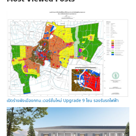
เปิดร่างผังเมืองกทม.เวอร์ชั่นใหม่ Upgrade 9 โซน รองรับรถไฟฟ้า