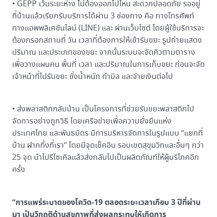
• GEPP เว้นระยะห่าง ไม่ต้องออกไปไหน สะดวกปลอดภัย รออยู่
ที่บ้านแล้วเรียกรับบริการได้ผ่าน 3 ช่องทาง คือ ทางโทรศัพท์
ทางแอพพลิเคชันไลน์ (LINE) และ ผ่านเว็บไซต์ โดยผู้ใช้บริการจะ
ต้องกรอกสถานที่ วัน เวลาที่ต้องการให้เข้ารับขยะ รูปถ่ายแสดง
ปริมาณ และประเภทของขยะ จากนั้นระบบจะจัดคิวตามตาราง
เพื่อวางแผนคน พื้นที่ เวลา และปริมาณในการเก็บขยะ ก่อนจะจัด
เจ้าหน้าที่ไปรับขยะ ชั่งน้ำหนัก ทำบิล และจ่ายเงินต่อไป
• ส่งพลาสติกกลับบ้าน เป็นโครงการที่ช่วยรับขยะพลาสติกไป
จัดการอย่างถูกวิธี โดยเครือข่ายเพื่อความยั่งยืนแห่ง
ประเทศไทย และพันธมิตร มีการบริหารจัดการในรูปแบบ “แยกที่
บ้าน ฝากทิ้งที่เรา” โดยมีจุดเช็คอิน รอบเขตสุขุมวิทและอื่นๆ กว่า
25 จุด นำไปรีไซเคิลแล้วส่งกลับไปเป็นผลิตภัณฑ์ให้ผู้บริโภคอีก
ครั้ง
“การแพร่ระบาดของโควิด-19 ตลอดระยะเวลาเกือบ 3 ปีที่ผ่าน
มา เป็นวิกฤติด้านสุขภาพที่ส่งผลกระทบให้เกิดการ