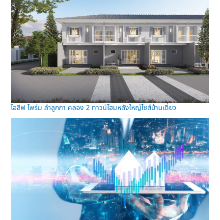
ไอลีฟ ไพร์ม ลำลูกกา คลอง 2 ทาวน์โฮมหลังใหญ่ไซส์บ้านเดี่ยว