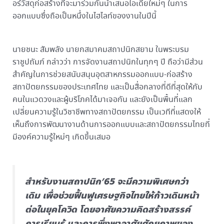
อร์วัสดุก่อสร้างที่จะมาร่วมกันนำเสนอไอเดียใหม่ๆ ในการ
ออกแบบซึ่งถือเป็นหนึ่งในไฮไลท์ของงานในปีนี้
นายชนะ สัมพลัง นายกสมาคมสถาปนิกสยาม ในพระบรม
ราชูปถัมภ์ กล่าวว่า การจัดงานสถาปนิกในทุกๆ ปี ถือว่ามีส่วน
สำคัญในการช่วยสนับสนุนอุตสาหกรรมออกแบบ-ก่อสร้าง
สถาปัตยกรรมของประเทศไทย และเป็นสื่อกลางที่ดีที่สุดให้กับ
คนในแวดวงและผู้บริโภคได้มาเจอกัน และยังเป็นพื้นที่แลก
เปลี่ยนความรู้ในวิชาชีพทางสถาปัตยกรรม เป็นเวทีที่แสดงให้
เห็นถึงการพัฒนางานด้านการออกแบบและสถาปัตยกรรมไทยที่
มีองค์ความรู้ใหม่ๆ เกิดขึ้นเสมอ
สำหรับงานสถาปนิก’65 จะมีความพิเศษกว่า
เดิม เพื่อช่วยฟื้นฟูเศรษฐกิจไทยให้ก้าวเดินหน้า
ต่อในยุคโควิด โดยอาศัยความคิดสร้างสรรค์
การเรียนรู้ และการพึ่งพาอาศัยศักยภาพของ