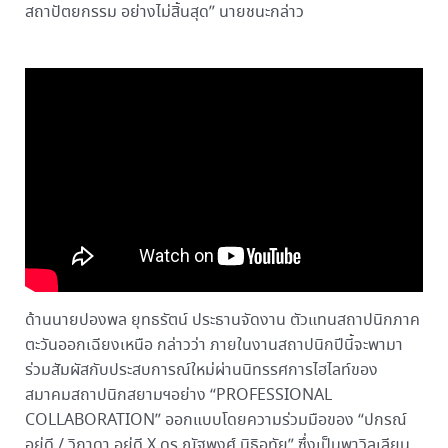
สถาปัตยกรรม อย่างไม่สิ้นสุด” นายชนะกล่าว
ด้านนายปองพล ยุทธรัตน์ ประธานจัดงาน ตัวแทนสถาปนิกภาค
ตะวันออกเฉียงเหนือ กล่าวว่า ภายในงานสถาปนิกปีนี้จะพามา
ร่วมสัมผัสกับประสบการณ์ใหม่ผ่านนิทรรศการไฮไลท์ของ
สมาคมสถาปนิกสยามฯอย่าง “PROFESSIONAL
COLLABORATION” ออกแบบโดยความร่วมมือของ “ปกรณ์
อยู่ดี / วิภาดา อยู่ดี X ดร.ณัฐพงศ์ นิธิอุทัย” ซึ่งเป็นพาวิลเลียน