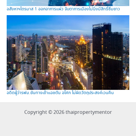
อสังหาฯไตรมาส 1 ออกอาการแผ่ว จับตาการเมืองไม่นิ่งมีสิทธิ์ซึมยาว
อดีตผู้ว่ารฟม.ยันทางเข้าแอชตัน อโศก ไม่ผิดวัตถุประสงค์เวนคืน
Copyright © 2026 thaipropertymentor