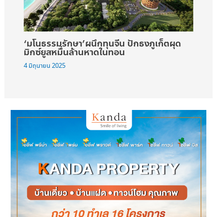
‘มโนธรรมรักษา’ผนึกทุนจีน ปักธงภูเก็ตผุด
มิกซ์ยูสหมื่นล้านหาดในทอน
4 มิถุนายน 2025