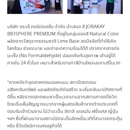
บริษัท จระเข้ คอร์ปอเรชั่น จำกัด นำเสนอ สี JORAKAY
BIOSPHERE PREMIUM ที่อยู่ในกลุ่มของสี Natural Color
ผลิตจากวัสดุจากธรรมชาติ Lime Base ลดปัจจัยที่ทำให้เกิด
โลกร้อน ช่วยระบาย และถ่ายเทความร้อนได้ดี ปราศจากสารก่อ
มะเร็ง (No Formaldehyde) ปลอดภัยกับสุขภาพ เข้าอยู่ได้
ภายใน 24 ชั่วโมง เหมาะสำหรับงานทาสีบ้านใหม่และงานรีโนเวท
“คาดหวังว่าอุตสาหกรรมออกแบบ สถาปัตยกรรม
อสังหาริมทรัพย์ และผลิตภัณฑ์ก่อสร้าง จะเริ่มกลับมามีทิศทางที่
ดีขึ้น หลังจากตลาดซบเซาเป็นเวลานานจากสถานการณ์โควิด
โดยเริ่มเห็นสัญญาณบวกจากผู้แสดงสินค้าจากต่างประเทศที่
ตอบรับเข้าร่วมงาน ไม่ว่าจะเป็น อิตาลี เยอรมัน ฝรั่งเศส ญี่ปุ่น
ฯลฯ ซึ่งที่ผ่านมางานสถาปนิกจะเป็นอีกหนึ่งเวทีที่สามารถกระตุ้น
หรือ ชี้วัดดัชนีทางเศรษฐกิจได้