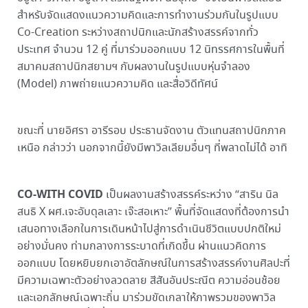
สำหรับจัดแสดงแนวความคิดและการทำงานร่วมกันในรูปแบบ
Co-Creation ระหว่างสถาปนิกและนักสร้างสรรค์จากทั่ว
ประเทศ จำนวน 12 คู่ ที่มาร่วมออกแบบ 12 นิทรรศการในพื้นที่
สมาคมสถาปนิกสยามฯ กับผลงานในรูปแบบหุ่นจำลอง
(Model) ภาพถ่ายแนวความคิด และสื่อวิดีทัศน์
ขณะที่ นายอิศรา อารีรอบ ประธานจัดงาน ตัวแทนสถาปนิกภาค
เหนือ กล่าวว่า นอกจากนี้ยังมีพาวิลเลียมอื่นๆ ที่พลาดไม่ได้ อาทิ
CO-WITH COVID
เป็นผลงานสร้างสรรค์ระหว่าง “สาริน นิล
สนธิ X ผศ.เจะอับดุลเลาะ เจ๊ะสอเหาะ” พื้นที่จัดแสดงที่ต้องการนำ
เสนอทางเลือกในการเดินหน้าไปสู่การดำเนินชีวิตแบบปกติใหม่
อย่างมั่นคง ท่ามกลางการระบาดที่เกิดขึ้น ผ่านแนวคิดการ
ออกแบบ โดยหยิบยกเอาอัตลักษณ์ในการสร้างสรรค์งานศิลปะที่
มีความเฉพาะตัวอย่างลวดลาย สีสันอันประณีต ความอ่อนช้อย
และเอกลักษณ์เฉพาะถิ่น มาร่วมขัดเกลาให้ภาพรวมของพาวิล