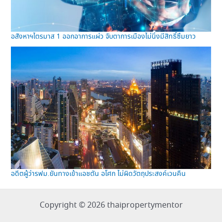
อสังหาฯไตรมาส 1 ออกอาการแผ่ว จับตาการเมืองไม่นิ่งมีสิทธิ์ซึมยาว
อดีตผู้ว่ารฟม.ยันทางเข้าแอชตัน อโศก ไม่ผิดวัตถุประสงค์เวนคืน
Copyright © 2026 thaipropertymentor