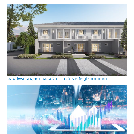
ไอลีฟ ไพร์ม ลำลูกกา คลอง 2 ทาวน์โฮมหลังใหญ่ไซส์บ้านเดี่ยว