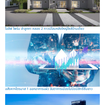
ไอลีฟ ไพร์ม ลำลูกกา คลอง 2 ทาวน์โฮมหลังใหญ่ไซส์บ้านเดี่ยว
อสังหาฯไตรมาส 1 ออกอาการแผ่ว จับตาการเมืองไม่นิ่งมีสิทธิ์ซึมยาว