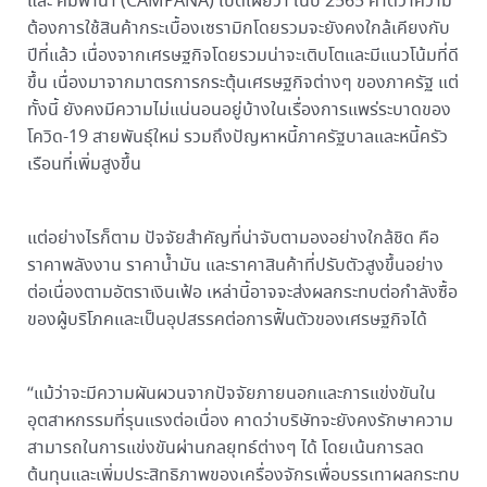
และ คัมพานา (CAMPANA) เปิดเผยว่า ในปี 2565 คาดว่าความ
ต้องการใช้สินค้ากระเบื้องเซรามิกโดยรวมจะยังคงใกล้เคียงกับ
ปีที่แล้ว เนื่องจากเศรษฐกิจโดยรวมน่าจะเติบโตและมีแนวโน้มที่ดี
ขึ้น เนื่องมาจากมาตรการกระตุ้นเศรษฐกิจต่างๆ ของภาครัฐ แต่
ทั้งนี้ ยังคงมีความไม่แน่นอนอยู่บ้างในเรื่องการแพร่ระบาดของ
โควิด-19 สายพันธุ์ใหม่ รวมถึงปัญหาหนี้ภาครัฐบาลและหนี้ครัว
เรือนที่เพิ่มสูงขึ้น
แต่อย่างไรก็ตาม ปัจจัยสำคัญที่น่าจับตามองอย่างใกล้ชิด คือ
ราคาพลังงาน ราคาน้ำมัน และราคาสินค้าที่ปรับตัวสูงขึ้นอย่าง
ต่อเนื่องตามอัตราเงินเฟ้อ เหล่านี้อาจจะส่งผลกระทบต่อกำลังซื้อ
ของผู้บริโภคและเป็นอุปสรรคต่อการฟื้นตัวของเศรษฐกิจได้
“แม้ว่าจะมีความผันผวนจากปัจจัยภายนอกและการแข่งขันใน
อุตสาหกรรมที่รุนแรงต่อเนื่อง คาดว่าบริษัทจะยังคงรักษาความ
สามารถในการแข่งขันผ่านกลยุทธ์ต่างๆ ได้ โดยเน้นการลด
ต้นทุนและเพิ่มประสิทธิภาพของเครื่องจักรเพื่อบรรเทาผลกระทบ