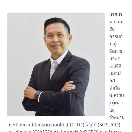
นายนำ
พล มลิ
ชัย
กรรมก
ารผู้
จัดการ
บริษัท
เอสซีจี
เซรามิ
กส์
จำกัด
(มหาชน
) ผู้ผลิต
และ
จำหน่าย
กระเบื้องภายใต้แบรนด์ คอตโต้ (COTTO) โสสุโก้ (SOSUCO)