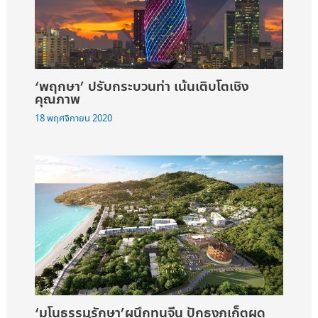
‘พฤกษา’ ปรับกระบวนท่า เน้นเติบโตเชิง
คุณภาพ
18 พฤศจิกายน 2020
‘มโนธรรมรักษา’ผนึกทุนจีน ปักธงภูเก็ตผุด