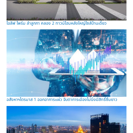
ไอลีฟ ไพร์ม ลำลูกกา คลอง 2 ทาวน์โฮมหลังใหญ่ไซส์บ้านเดี่ยว
อสังหาฯไตรมาส 1 ออกอาการแผ่ว จับตาการเมืองไม่นิ่งมีสิทธิ์ซึมยาว