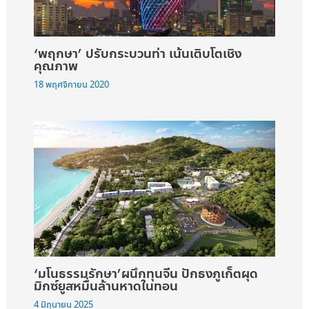
‘พฤกษา’ ปรับกระบวนท่า เน้นเติบโตเชิง
คุณภาพ
18 พฤศจิกายน 2020
‘มโนธรรมรักษา’ผนึกทุนจีน ปักธงภูเก็ตผุด
มิกซ์ยูสหมื่นล้านหาดในทอน
4 มิถุนายน 2025