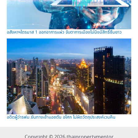
อสังหาฯไตรมาส 1 ออกอาการแผ่ว จับตาการเมืองไม่นิ่งมีสิทธิ์ซึมยาว
อดีตผู้ว่ารฟม.ยันทางเข้าแอชตัน อโศก ไม่ผิดวัตถุประสงค์เวนคืน
Copyright © 2026 thaipropertymentor