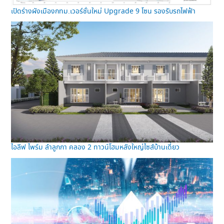
เปิดร่างผังเมืองกทม.เวอร์ชั่นใหม่ Upgrade 9 โซน รองรับรถไฟฟ้า
ไอลีฟ ไพร์ม ลำลูกกา คลอง 2 ทาวน์โฮมหลังใหญ่ไซส์บ้านเดี่ยว