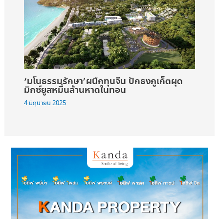
‘มโนธรรมรักษา’ผนึกทุนจีน ปักธงภูเก็ตผุด
มิกซ์ยูสหมื่นล้านหาดในทอน
4 มิถุนายน 2025