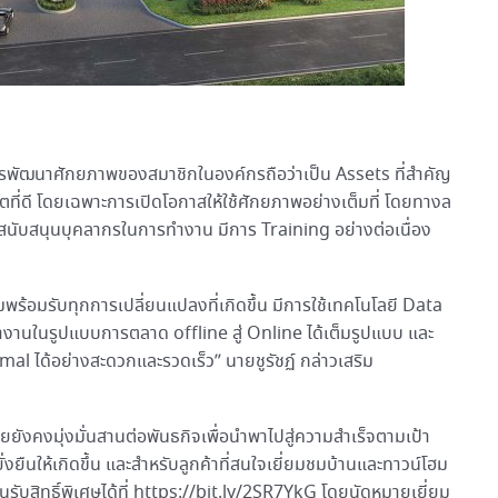
รพัฒนาศักยภาพของสมาชิกในองค์กรถือว่าเป็น Assets ที่สำคัญ
ที่ดี โดยเฉพาะการเปิดโอกาสให้ใช้ศักยภาพอย่างเต็มที่ โดยทางล
ู้สนับสนุนบุคลากรในการทำงาน มีการ Training อย่างต่อเนื่อง
มพร้อมรับทุกการเปลี่ยนแปลงที่เกิดขึ้น มีการใช้เทคโนโลยี Data
งานในรูปแบบการตลาด offline สู่ Online ได้เต็มรูปแบบ และ
mal ได้อย่างสะดวกและรวดเร็ว” นายชูรัชฏ์ กล่าวเสริม
ยยังคงมุ่งมั่นสานต่อพันธกิจเพื่อนำพาไปสู่ความสำเร็จตามเป้า
ั่งยืนให้เกิดขึ้น และสำหรับลูกค้าที่สนใจเยี่ยมชมบ้านและทาวน์โฮม
บสิทธิ์พิเศษได้ที่ https://bit.ly/2SR7YkG โดยนัดหมายเยี่ยม