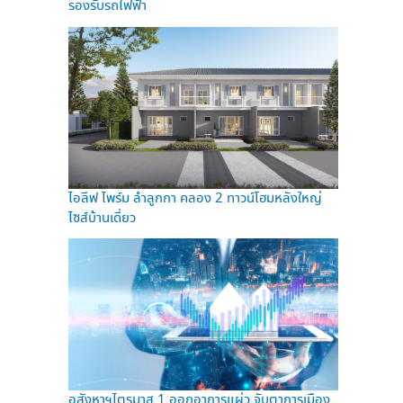
รองรับรถไฟฟ้า
ไอลีฟ ไพร์ม ลำลูกกา คลอง 2 ทาวน์โฮมหลังใหญ่
ไซส์บ้านเดี่ยว
อสังหาฯไตรมาส 1 ออกอาการแผ่ว จับตาการเมือง