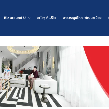
Biz around U
อะไรๆ ก็…รีวิว
สาธารณูปโภค-พัฒนาเมือง