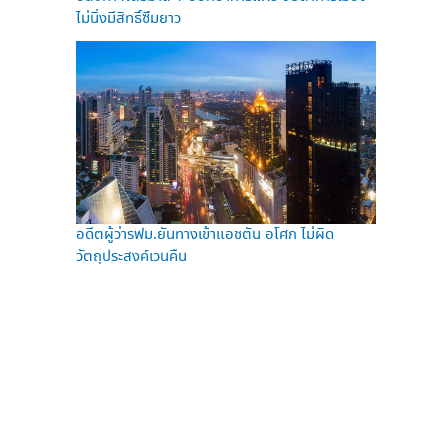
ไม่นิ่งมีสิทธิ์ซึมยาว
อดีตผู้ว่ารฟม.ยันทางเข้าแอชตัน อโศก ไม่ผิด
วัตถุประสงค์เวนคืน