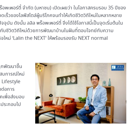
พร็อพเพอร์ตี้ จำกัด (มหาชน) เปิดเผยว่า ในโอกาสครบรอบ 35 ปีของ
รวดเร็วของไลฟ์สไตล์ผู้บริโภคจนทำให้เกิดชีวิตวิถีใหม่ในหลากหลาย
ัน ดังนั้น ลลิล พร็อพเพอร์ตี้ จึงได้ใช้โอกาสนี้เป็นจุดเริ่มต้นใน
ับชีวิตวิถีใหม่ด้วยการพัฒนาบ้านในฝันที่ตอบโจทย์กับความ
ิจใหม่ ‘Lalin the NEXT’ ให้พร้อมรองรับ NEXT normal
ถูกพัฒนาขึ้น
ะสบการณ์ใหม่
 Lifestyle
ือต่อการ
คเพื่อส่งมอบ
จะประกอบไป