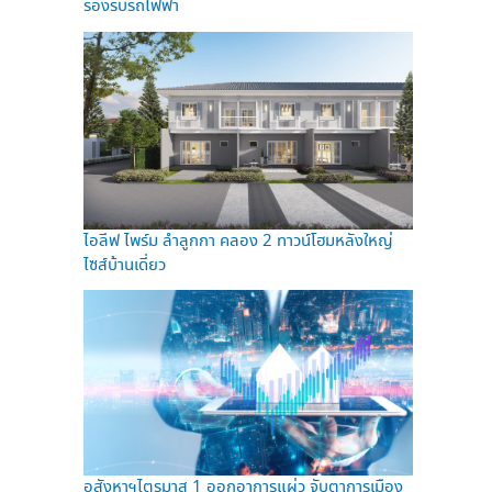
รองรับรถไฟฟ้า
ไอลีฟ ไพร์ม ลำลูกกา คลอง 2 ทาวน์โฮมหลังใหญ่
ไซส์บ้านเดี่ยว
อสังหาฯไตรมาส 1 ออกอาการแผ่ว จับตาการเมือง