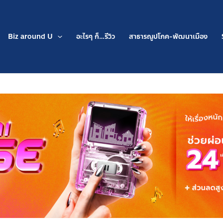
Biz around U
อะไรๆ ก็…รีวิว
สาธารณูปโภค-พัฒนาเมือง