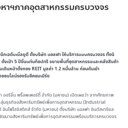
สังหาฯภาคอุตสาหกรรมครบวงจร
นึกเจดับเบิ้ลยูดี ตั้งบริษัท แอลฟา ให้บริการแบบครบวงจร ทั้งนิ
 ตั้งเป้า 5 ปีขึ้นแท่นท็อปทรี ขยายพื้นที่อุตสาหกรรมและคลังสินค้า
มเดินหน้าตั้งกอง REIT มูลค่า 1.2 หมื่นล้าน ก่อนดันเข้า
ออนไลน์รองรับอีคอมเมิร์ช
ท ออริจิ้น พร็อพเพอร์ตี้ จำกัด (มหาชน) เปิดเผยว่า จากศักยภาพ
กลุ่มธุรกิจอสังหาริมทรัพย์เพื่อการอุตสาหกรรม (Industrial
ดี อินโฟโลจิสติกส์ จำกัด (มหาชน) ตั้งบริษัท แอลฟา อินดัสเทรียล
รกิจพัฒนาอสังหาริมทรัพย์เพื่อการอุตสาหกรรมพร้อมบริการครบวงจร