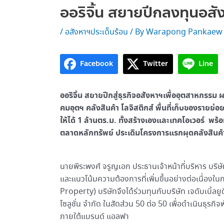
ออริจิ้น สยายปีกลงทุนอ
/
อสังหาฯประเด็นร้อน
/ By
Warapong Pankaew
Facebook
Twitter
Line
ออริจิ้น สยายปีกสู่ธุรกิจอสังหาฯเพื่ออุตสาหกรรม ผ
คมอุตฯ คลังสินค้า โลจิสติกส์ พื้นที่เก็บของรายย่อย
ให้ได้ 1 ล้านตร.ม. ทั้งสร้างเองและเทคโอเวอร์ พร้อ
ตลาดหลักทรัพย์ ประเดิมโครงการแรกผุดคลังสินค้า
นายพีระพงศ์ จรูญเอก ประธานเจ้าหน้าที่บริหาร บริษั
และแนวโน้มความต้องการที่เพิ่มขึ้นอย่างต่อเนื่องใน
Property) บริษัทจึงได้ร่วมทุนกับบริษัท เจดับเบิ้ลยู
โซลูชั่น จำกัด ในสัดส่วน 50 ต่อ 50 เพื่อดำเนินธุ
ภายใต้แบรนด์ แอลฟา