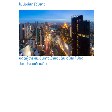
ไม่นิ่งมีสิทธิ์ซึมยาว
อดีตผู้ว่ารฟม.ยันทางเข้าแอชตัน อโศก ไม่ผิด
วัตถุประสงค์เวนคืน