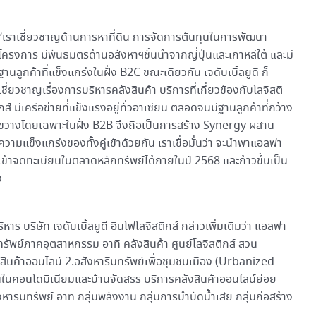
“เราเชี่ยวชาญด้านการหาที่ดิน การจัดการต้นทุนในการพัฒนา
โครงการ มีพันธมิตรด้านอสังหาฯชั้นนำจากญี่ปุ่นและเกาหลีใต้ และมี
ฐานลูกค้าที่แข็งแกร่งในฝั่ง B2C ขณะเดียวกัน เจดับเบิ้ลยูดี ก็
เชี่ยวชาญเรื่องการบริหารคลังสินค้า บริการที่เกี่ยวข้องกับโลจิสติ
กส์ มีเครือข่ายที่แข็งแรงอยู่ทั่วอาเซียน ตลอดจนมีฐานลูกค้าที่กว้าง
ขวางโดยเฉพาะในฝั่ง B2B จึงถือเป็นการสร้าง Synergy ผสาน
ความแข็งแกร่งของทั้งคู่เข้าด้วยกัน เราเชื่อมั่นว่า จะนำพาแอลฟา
เข้าจดทะเบียนในตลาดหลักทรัพย์ได้ภายในปี 2568 และก้าวขึ้นเป็น
ว
ร บริษัท เจดับเบิ้ลยูดี อินโฟโลจิสติกส์ กล่าวเพิ่มเติมว่า แอลฟา
มทรัพย์ภาคอุตสาหกรรม อาทิ คลังสินค้า ศูนย์โลจิสติกส์ สวน
นค้าออนไลน์ 2.อสังหาริมทรัพย์เพื่อชุมชนเมือง (Urbanized
ินในคอนโดมิเนียมและบ้านจัดสรร บริการคลังสินค้าออนไลน์ย่อย
ริมทรัพย์ อาทิ กลุ่มพลังงาน กลุ่มการบำบัดน้ำเสีย กลุ่มก่อสร้าง