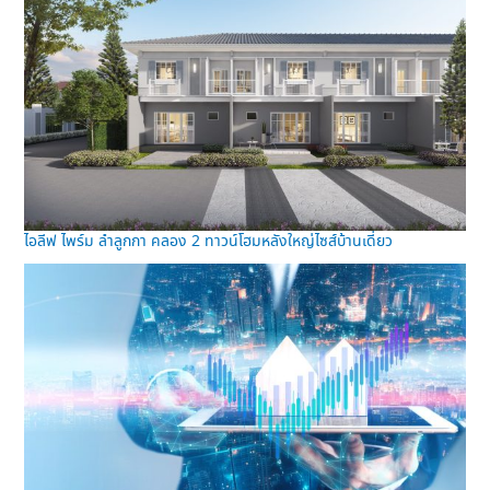
ไอลีฟ ไพร์ม ลำลูกกา คลอง 2 ทาวน์โฮมหลังใหญ่ไซส์บ้านเดี่ยว