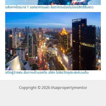
อสังหาฯไตรมาส 1 ออกอาการแผ่ว จับตาการเมืองไม่นิ่งมีสิทธิ์ซึมยาว
อดีตผู้ว่ารฟม.ยันทางเข้าแอชตัน อโศก ไม่ผิดวัตถุประสงค์เวนคืน
Copyright © 2026 thaipropertymentor