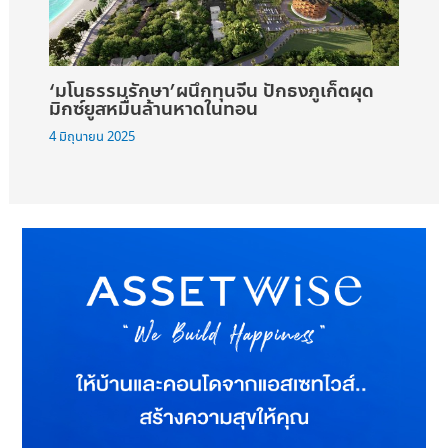
‘มโนธรรมรักษา’ผนึกทุนจีน ปักธงภูเก็ตผุด
มิกซ์ยูสหมื่นล้านหาดในทอน
4 มิถุนายน 2025