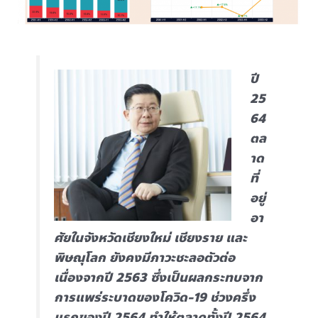
ปี
25
64
ตล
าด
ที่
อยู่
อา
ศัยในจังหวัดเชียงใหม่ เชียงราย และ
พิษณุโลก ยังคงมีภาวะชะลอตัวต่อ
เนื่องจากปี 2563 ซึ่งเป็นผลกระทบจาก
การแพร่ระบาดของโควิด-19 ช่วงครึ่ง
แรกของปี 2564 ทำให้ตลาดทั้งปี 2564