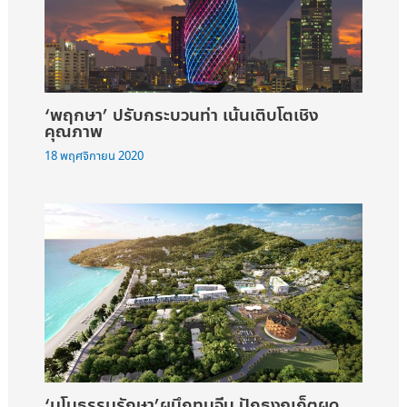
‘พฤกษา’ ปรับกระบวนท่า เน้นเติบโตเชิง
คุณภาพ
18 พฤศจิกายน 2020
‘มโนธรรมรักษา’ผนึกทุนจีน ปักธงภูเก็ตผุด