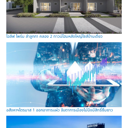
ไอลีฟ ไพร์ม ลำลูกกา คลอง 2 ทาวน์โฮมหลังใหญ่ไซส์บ้านเดี่ยว
อสังหาฯไตรมาส 1 ออกอาการแผ่ว จับตาการเมืองไม่นิ่งมีสิทธิ์ซึมยาว