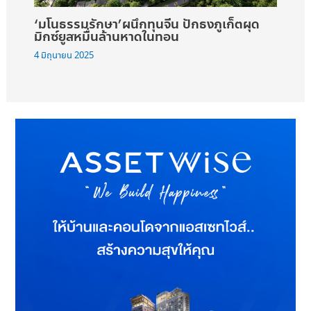
‘มโนธรรมรักษา’ผนึกทุนจีน ปักธงภูเก็ตผุด
มิกซ์ยูสหมื่นล้านหาดในทอน
4 มิถุนายน 2025