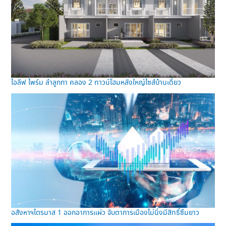
ไอลีฟ ไพร์ม ลำลูกกา คลอง 2 ทาวน์โฮมหลังใหญ่ไซส์บ้านเดี่ยว
อสังหาฯไตรมาส 1 ออกอาการแผ่ว จับตาการเมืองไม่นิ่งมีสิทธิ์ซึมยาว