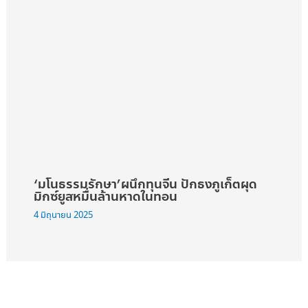
‘มโนธรรมรักษา’ผนึกทุนจีน ปักธงภูเก็ตผุด
มิกซ์ยูสหมื่นล้านหาดในทอน
4 มิถุนายน 2025