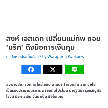
สิงห์ เอสเตท เปลี่ยนแม่ทัพ ถอย
‘นริศ’ ดึงมือการเงินคุม
/
อสังหาฯประเด็นร้อน
/ By
Warapong Pankaew
สิงห์ เอสเตท จัดทัพใหม่ ขยับ นายนริศ เชยกลิ่น จาก ซีอีโอ
เป็นรองประธานบริหาร พร้อมกับโปรโมต นางฐิติมา รุ่งขวัญศิริ
โรจน์ มือการเงิน ขึ้นมาเป็น ซีอีโอแทน