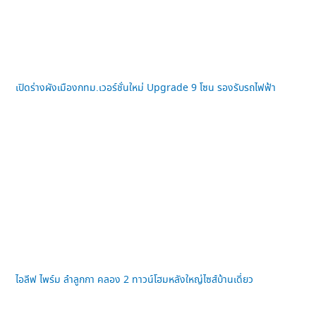
เปิดร่างผังเมืองกทม.เวอร์ชั่นใหม่ Upgrade 9 โซน รองรับรถไฟฟ้า
ไอลีฟ ไพร์ม ลำลูกกา คลอง 2 ทาวน์โฮมหลังใหญ่ไซส์บ้านเดี่ยว