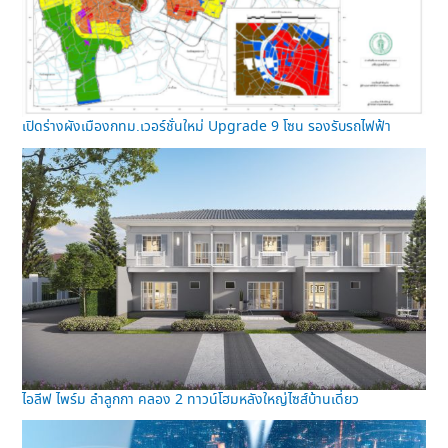
เปิดร่างผังเมืองกทม.เวอร์ชั่นใหม่ Upgrade 9 โซน รองรับรถไฟฟ้า
ไอลีฟ ไพร์ม ลำลูกกา คลอง 2 ทาวน์โฮมหลังใหญ่ไซส์บ้านเดี่ยว