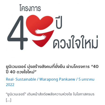
นิ
เวน
เจอร์
มุ่ง
สร้าง
สังคม
ที่
ยั่งยืน
ผ่าน
โครงการ
“40
ยูนิเวนเจอร์ มุ่งสร้างสังคมที่ยั่งยืน ผ่านโครงการ “40
ปี
ปี 40 ดวงใจใหม่”
40
ดวงใจ
Real- Sustainable
/
Warapong Pankaew
/
5 มกราคม
ใหม่”
2022
“ยูนิเวนเจอร์” เดินหน้าส่งต่อพลังความห่วงใย ในโอกาสครบร
[…]