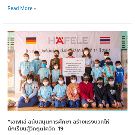
Read More »
“เฮ
เฟเล่
สนับสนุน
การ
ศึกษา
สร้าง
แรง
บวก
ให้
นักเรียน
สู้
วิกฤต
“เฮเฟเล่ สนับสนุนการศึกษา สร้างแรงบวกให้
โค
นักเรียนสู้วิกฤตโควิด-19
วิด-19