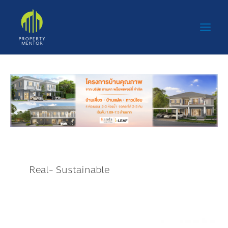
Post
Skip
Main
pagination
to
Men
content
Real- Sustainable
ยู