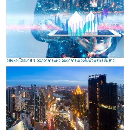
อสังหาฯไตรมาส 1 ออกอาการแผ่ว จับตาการเมืองไม่นิ่งมีสิทธิ์ซึมยาว