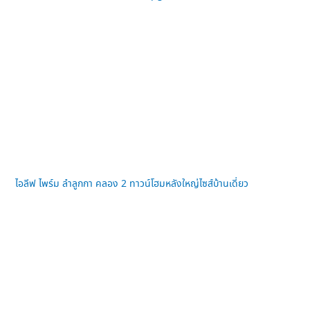
ไอลีฟ ไพร์ม ลำลูกกา คลอง 2 ทาวน์โฮมหลังใหญ่ไซส์บ้านเดี่ยว