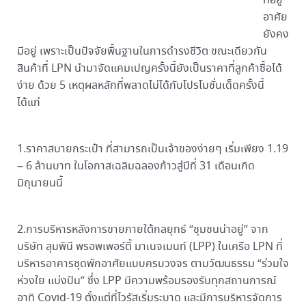
ที่อยู่
อาศัย
ยังคง
มีอยู่ เพราะเป็นปัจจัยพื้นฐานในการดำรงชีวิต ขณะเดียวกัน
สินค้าที่ LPN นำมาจัดแคมเปญครั้งนี้ยังเป็นราคาที่ลูกค้าซื้อได้
ง่าย ด้วย 5 เหตุผลหลักที่พลาดไม่ได้กับโปรโมชั่นเด็ดครั้งนี้
ได้แก่
1.ราคาสบายกระเป๋า ที่สามารถเป็นเจ้าของง่ายๆ เริ่มเพียง 1.19
– 6 ล้านบาท ในโอกาสเฉลิมฉลองก้าวสู่ปีที่ 31 เดือนเกิด
มิถุนายนนี้
2.การบริหารหลังการขายภายใต้กลยุทธ์ “ชุมชนน่าอยู่” จาก
บริษัท ลุมพินี พรอพเพอร์ตี้ มาเนจเมนท์ (LPP) ในเครือ LPN ที่
บริหารอาคารชุดพักอาศัยแบบครบวงจร ตามวัฒนธรรม “ร่วมใจ
ห่วงใย แบ่งปัน” ซึ่ง LPP มีความพร้อมรองรับทุกสถานการณ์
อาทิ Covid-19 ตั้งแต่ที่ไวรัสเริ่มระบาด และมีการบริหารจัดการ