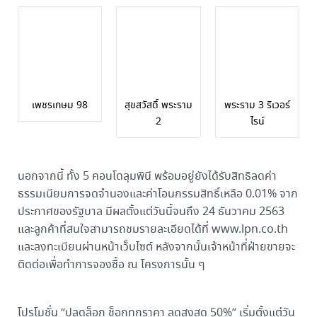
เพชรเกษม 98
สุขสวัสดิ์ พระราม
พระราม 3 ริเวอร์
2
ไรน์
นอกจากนี้ ทั้ง 5 คอนโดลุมพินี พร้อมอยู่ยังได้รับสิทธิลดค่า
ธรรมเนียมการจดจำนองและค่าโอนกรรมสิทธิ์เหลือ 0.01% จาก
ประกาศของรัฐบาล มีผลตั้งแต่วันนี้จนถึง 24 ธันวาคม 2563
และลูกค้าที่สนใจสามารถชมรายละเอียดได้ที่ www.lpn.co.th
และลงทะเบียนผ่านหน้าเว็บไซต์ หลังจากนั้นเจ้าหน้าที่ฝ่ายขายจะ
ติดต่อเพื่อทำการจองซื้อ ณ โครงการนั้น ๆ
โปรโมชั่น “ปลดล็อก ช็อกทุกราคา ลดสูงสุด 50%” เริ่มตั้งแต่วัน