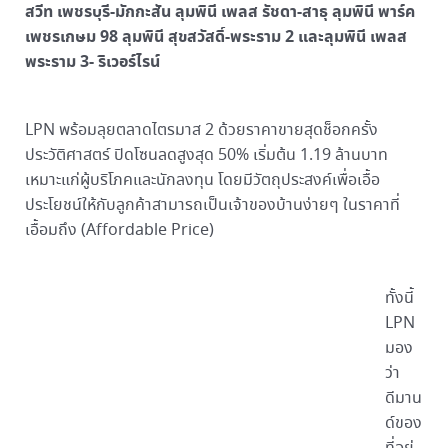
สวีท เพชรบุรี-มักกะสัน ลุมพินี เพลส รัชดา-สาธุ ลุมพินี พาร์ค
เพชรเกษม 98 ลุมพินี สุขสวัสดิ์-พระราม 2 และลุมพินี เพลส
พระราม 3- ริเวอร์ไรน์
LPN พร้อมลุยตลาดไตรมาส 2 ด้วยราคาขายสุดช็อกครั้ง
ประวัติศาสตร์ ปิดโซนลดสูงสุด 50% เริ่มต้น 1.19 ล้านบาท
เหมาะแก่ผู้บริโภคและนักลงทุน โดยมีวัตถุประสงค์เพื่อเอื้อ
ประโยชน์ให้กับลูกค้าสามารถเป็นเจ้าของบ้านง่ายๆ ในราคาที่
เอื้อมถึง (Affordable Price)
ทั้งนี้
LPN
มอง
ว่า
ดีมาน
ด์ของ