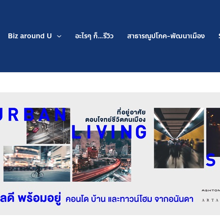
Biz around U
อะไรๆ ก็…รีวิว
สาธารณูปโภค-พัฒนาเมือง