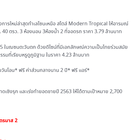
รใหม่ล่าสุดทำเลโซนเหนือ สไตล์ Modern Tropical ให้อารมณ์
ม. 40 ตรว. 3 ห้องนอน 3ห้องน้ำ 2 ที่จอดรถ ราคา 3.79 ล้านบาท
าย 5 ในฌซนตะวันตก ด้วยดีไซน์ที่มีเอกลักษณ์ความเป็นไทยร่วมสมัย
รมที่เรียบหรูดูภูมิฐาน ในราคา 4.23 ล้านบาท
่ายวันโอน* ฟรี ค่าส่วนกลางนาน 2 ปี* ฟรี แอร์*
าดเชิงรุก และเร่งทำยอดขายปี 2563 ให้ได้ตามเป้าหมาย 2,700
ตรมาส 2