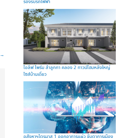
รองรับรถไฟฟ้า
→
ไอลีฟ ไพร์ม ลำลูกกา คลอง 2 ทาวน์โฮมหลังใหญ่
ไซส์บ้านเดี่ยว
อสังหาฯไตรมาส 1 ออกอาการแผ่ว จับตาการเมือง