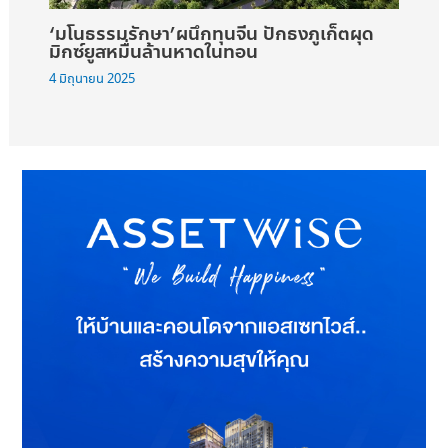
‘มโนธรรมรักษา’ผนึกทุนจีน ปักธงภูเก็ตผุด
มิกซ์ยูสหมื่นล้านหาดในทอน
4 มิถุนายน 2025