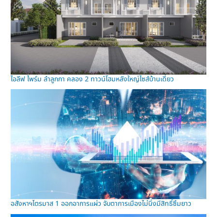
ไอลีฟ ไพร์ม ลำลูกกา คลอง 2 ทาวน์โฮมหลังใหญ่ไซส์บ้านเดี่ยว
อสังหาฯไตรมาส 1 ออกอาการแผ่ว จับตาการเมืองไม่นิ่งมีสิทธิ์ซึมยาว