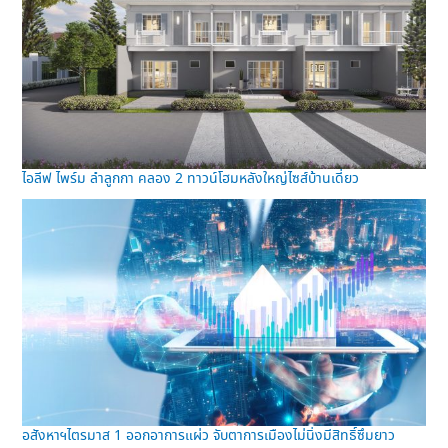
ไอลีฟ ไพร์ม ลำลูกกา คลอง 2 ทาวน์โฮมหลังใหญ่ไซส์บ้านเดี่ยว
อสังหาฯไตรมาส 1 ออกอาการแผ่ว จับตาการเมืองไม่นิ่งมีสิทธิ์ซึมยาว