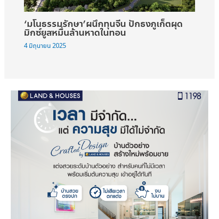
‘มโนธรรมรักษา’ผนึกทุนจีน ปักธงภูเก็ตผุด
มิกซ์ยูสหมื่นล้านหาดในทอน
4 มิถุนายน 2025