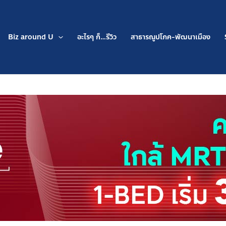
Biz around U
อะไรๆ ก็…รีวิว
สาธารณูปโภค-พัฒนาเมือง