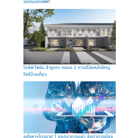
รองรับรถไฟฟ้า
ไอลีฟ ไพร์ม ลำลูกกา คลอง 2 ทาวน์โฮมหลังใหญ่
ไซส์บ้านเดี่ยว
อสังหาฯไตรมาส 1 ออกอาการแผ่ว จับตาการเมือง