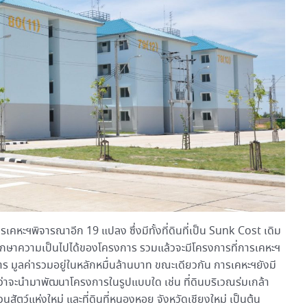
ะฯพิจารณาอีก 19 แปลง ซึ่งมีทั้งที่ดินที่เป็น Sunk Cost เดิม
รศึกษาความเป็นไปได้ของโครงการ รวมแล้วจะมีโครงการที่การเคหะฯ
ร มูลค่ารวมอยู่ในหลักหมื่นล้านบาท ขณะเดียวกัน การเคหะฯยังมี
กษาว่าจะนำมาพัฒนาโครงการในรูปแบบใด เช่น ที่ดินบริเวณร่มเกล้า
วนสัตว์แห่งใหม่ และที่ดินที่หนองหอย จังหวัดเชียงใหม่ เป็นต้น