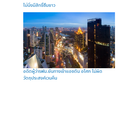
ไม่นิ่งมีสิทธิ์ซึมยาว
อดีตผู้ว่ารฟม.ยันทางเข้าแอชตัน อโศก ไม่ผิด
วัตถุประสงค์เวนคืน