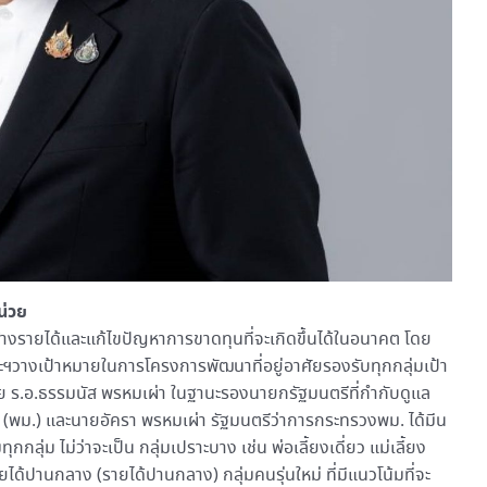
น่วย
างรายได้และแก้ไขปัญหาการขาดทุนที่จะเกิดขึ้นได้ในอนาคต โดย
งเป้าหมายในการโครงการพัฒนาที่อยู่อาศัยรองรับทุกกลุ่มเป้า
 ร.อ.ธรรมนัส พรหมเผ่า ในฐานะรองนายกรัฐมนตรีที่กำกับดูแล
พม.) และนายอัครา พรหมเผ่า รัฐมนตรีว่าการกระทรวงพม. ได้มีน
กลุ่ม ไม่ว่าจะเป็น กลุ่มเปราะบาง เช่น พ่อเลี้ยงเดี่ยว แม่เลี้ยง
ู้มรายได้ปานกลาง (รายได้ปานกลาง) กลุ่มคนรุ่นใหม่ ที่มีแนวโน้มที่จะ