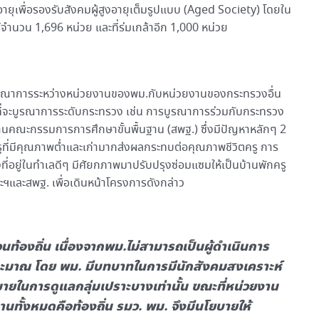
งอายุเพื่อรองรับสังคมผู้สูงอายุเต็มรูปแบบ (Aged Society) โดยใน
รีจำนวน 1,696 หน่วย และที่ร่มเกล้าอีก 1,000 หน่วย
ูรณาการระหว่างหน่วยงานของพม.กับหน่วยงานของกระทรวงอื่น
ที่จะบูรณาการระดับกระทรวง เช่น การบูรณาการร่วมกับกระทรวง
งานคณะกรรมการการศึกษาขั้นพื้นฐาน (สพฐ.) ซึ่งมีปัญหาหลักๆ 2
กครูที่มีคุณภาพต่ำและเก่ามากส่งผลกระทบต่อคุณภาพชีวิตครู การ
ี่อยู่ในทำเลดีๆ มีศัยกภาพมาปรับปรุงซ่อมแซมให้เป็นบ้านพักครู
ฯและสพฐ. เพื่อเดินหน้าโครงการดังกล่าว
้องถิ่น เนื่องจากพม.ไม่สามารถเป็นผู้ดำเนินการ
ประมาณ โดย พม. มีบทบาทในการมีนักสังคมสงเคราะห์
มายในการดูแลกลุ่มเปราะบางเท่านั้น ขณะที่หน่วยงาน
งานทั้งหมดคือท้องถิ่น รมว. พม. จึงมีนโยบายให้