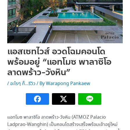
แอสเซทไวส์ อวดโฉมคอนโด
พร้อมอยู่ “แอทโมซ พาลาซิโอ
ลาดพร้าว-วังหิน”
/
อะไรๆ ก็...รีวิว
/ By
Warapong Pankaew
แอทโมซ พาลาซิโอ ลาดพร้าว-วังหิน (ATMOZ Palacio
Ladprao-Wanghin) เป็นคอนโดสร้างเสร็จพร้อมเข้าอยู่ใหม่