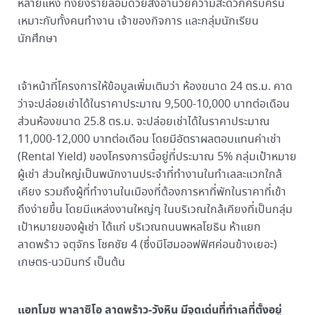
หลายแห่ง ทั้งยังรายล้อมด้วยสิ่งอำนวยความสะดวกครบครัน
เหมาะกับทั้งคนทำงาน เจ้าของกิจการ และกลุ่มนักเรียน
นักศึกษา
เจ้าหน้าที่โครงการให้ข้อมูลเพิ่มเติมว่า ห้องขนาด 24 ตร.ม. คาด
ว่าจะปล่อยเช่าได้ในราคาประมาณ 9,500-10,000 บาทต่อเดือน
ส่วนห้องขนาด 25.8 ตร.ม. จะปล่อยเช่าได้ในราคาประมาณ
11,000-12,000 บาทต่อเดือน โดยมีอัตราผลตอบแทนค่าเช่า
(Rental Yield) ของโครงการนี้อยู่ที่ประมาณ 5% กลุ่มเป้าหมาย
ผู้เช่า ส่วนใหญ่เป็นพนักงานประจำที่ทำงานในทำเลละแวกใกล้
เคียง รวมถึงผู้ที่ทำงานในเมืองที่ต้องการหาที่พักในราคาที่เข้า
ถึงง่ายขึ้น โดยมีแหล่งงานใหญ่ๆ ในบริเวณใกล้เคียงที่เป็นกลุ่ม
เป้าหมายของผู้เช่า ได้แก่ บริเวณถนนพหลโยธิน ห้าแยก
ลาดพร้าว จตุจักร โชคชัย 4 (ซึ่งมีโฮมออฟฟิศค่อนข้างเยอะ)
เกษตร-นวมินทร์ เป็นต้น
แอทโมซ พาลาซิโอ ลาดพร้าว-วังหิน มีจุดเด่นที่ทำเลที่ตั้งอยู่