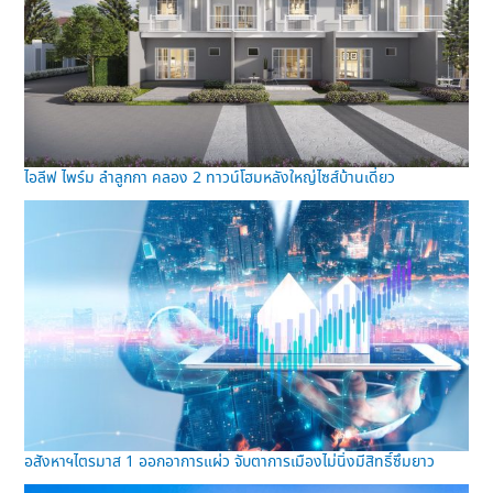
ไอลีฟ ไพร์ม ลำลูกกา คลอง 2 ทาวน์โฮมหลังใหญ่ไซส์บ้านเดี่ยว
อสังหาฯไตรมาส 1 ออกอาการแผ่ว จับตาการเมืองไม่นิ่งมีสิทธิ์ซึมยาว