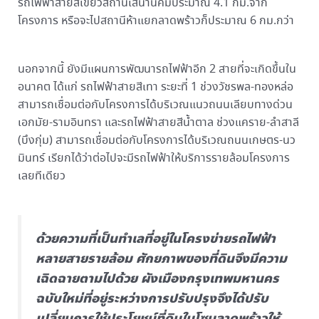
รถไฟฟ้าสายสีเขียวสถานีเสนานิคมประมาณ 4.1 กม.จาก
โครงการ หรือจะไปสถานีห้าแยกลาดพร้าวก็ประมาณ 6 กม.กว่า
นอกจากนี้ ยังมีแผนการพัฒนารถไฟฟ้าอีก 2 สายที่จะเกิดขึ้นใน
อนาคต ได้แก่ รถไฟฟ้าสายสีเทา ระยะที่ 1 ช่วงวัชรพล-ทองหล่อ
สามารถเชื่อมต่อกับโครงการได้บริเวณแนวถนนเลียบทางด่วน
เอกมัย-รามอินทรา และรถไฟฟ้าสายสีน้ำตาล ช่วงแคราย-ลำสาลี
(บึงกุ่ม) สามารถเชื่อมต่อกับโครงการได้บริเวณถนนเกษตร-นว
มินทร์ เรียกได้ว่าต่อไปจะมีรถไฟฟ้าให้บริการรายล้อมโครงการ
เลยทีเดียว
ด้วยความที่เป็นทำเลที่อยู่ในโครงข่ายรถไฟฟ้า
หลายสายรายล้อม ศักยภาพของที่ดินจึงมีความ
เฉิดฉายตามไปด้วย ผังเมืองกรุงเทพมหานคร
ฉบับใหม่ที่อยู่ระหว่างการปรับปรุงจึงได้ปรับ
เปลี่ยนการใช้ประโยชน์ที่ดินในโซนลาดพร้าวให้