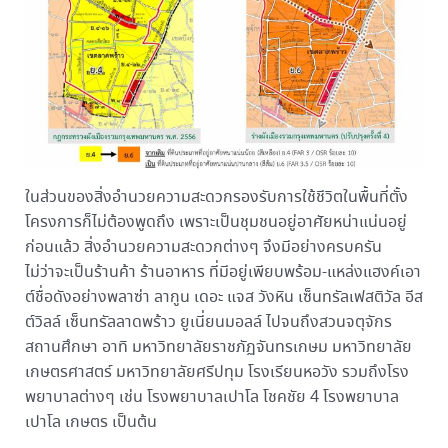
ในส่วนของสิ่งอำนวยความสะดวกรองรับการใช้ชีวิตในพื้นที่ตั้ง
โครงการก็ไม่ต้องพูดถึง เพราะเป็นชุมชนอยู่อาศัยหน่าแน่นอยู่
ก่อนแล้ว สิ่งอำนวยความสะดวกต่างๆ จึงมีอย่างครบครัน
ไม่ว่าจะเป็นร้านค้า ร้านอาหาร ที่มีอยู่เพียบพร้อม-แหล่งแฮงค์เอา
ต์ชื่อดังอย่างพลาซ่า ลากูน เดอะ แจส วังหิน เซ็นทรัลเฟสติวัล อีส
ต์วิลล์ เซ็นทรัลลาดพร้าว ยูเนี่ยนมอลล์ ไปจนถึงสวนจตุจักร
สถานศึกษา อาทิ มหาวิทยาลัยราชภัฏจันทรเกษม มหาวิทยาลัย
เกษตรศาสตร์ มหาวิทยาลัยศรีปทุม โรงเรียนหอวัง รวมถึงโรง
พยาบาลต่างๆ เช่น โรงพยาบาลเปาโล โชคชัย 4 โรงพยาบาล
เปาโล เกษตร เป็นต้น