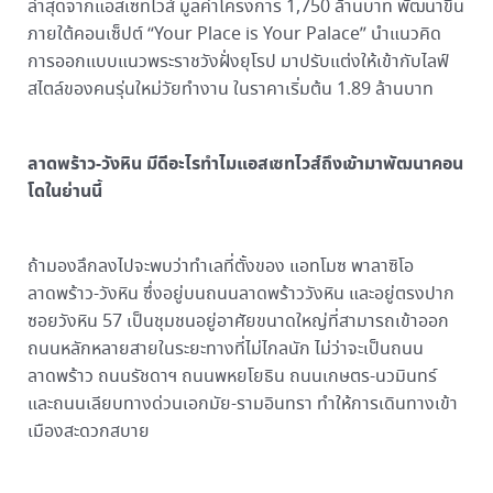
ล่าสุดจากแอสเซทไวส์ มูลค่าโครงการ 1,750 ล้านบาท พัฒนาขึ้น
ภายใต้คอนเซ็ปต์ “Your Place is Your Palace” นำแนวคิด
การออกแบบแนวพระราชวังฝั่งยุโรป มาปรับแต่งให้เข้ากับไลฟ์
สไตล์ของคนรุ่นใหม่วัยทำงาน ในราคาเริ่มต้น 1.89 ล้านบาท
ลาดพร้าว-วังหิน มีดีอะไรทำไมแอสเซทไวส์ถึงเข้ามาพัฒนาคอน
โดในย่านนี้
ถ้ามองลึกลงไปจะพบว่าทำเลที่ตั้งของ แอทโมซ พาลาซิโอ
ลาดพร้าว-วังหิน ซึ่งอยู่บนถนนลาดพร้าววังหิน และอยู่ตรงปาก
ซอยวังหิน 57 เป็นชุมชนอยู่อาศัยขนาดใหญ่ที่สามารถเข้าออก
ถนนหลักหลายสายในระยะทางที่ไม่ไกลนัก ไม่ว่าจะเป็นถนน
ลาดพร้าว ถนนรัชดาฯ ถนนพหยโยธิน ถนนเกษตร-นวมินทร์
และถนนเลียบทางด่วนเอกมัย-รามอินทรา ทำให้การเดินทางเข้า
เมืองสะดวกสบาย