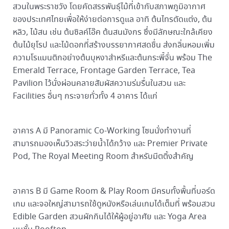
สวนในพระราชวัง โดยคัดสรรพันธุ์ไม้ที่เข้ากับสภาพภูมิอากาศ
ของประเทศไทยเพื่อให้ง่ายต่อการดูแล อาทิ ต้นไทรตัดแต่ง, ต้น
หลิว, ไม้สน เช่น ต้นซิลค์โอ๊ค ต้นสนมังกร ซึ่งมีลักษณะใกล้เคียง
ต้นไม้ยุโรป และไม้ดอกที่สร้างบรรยากาศสดชื่น ส่งกลิ่นหอมเพิ่ม
ความโรแมนติกอย่างต้นบุหงาส่าหรีและต้นกระพี้จั่น พร้อม The
Emerald Terrace, Frontage Garden Terrace, Tea
Pavilion ไว้นั่งผ่อนคลายสัมผัสความร่มรื่นในสวน และ
Facilities อื่นๆ กระจายทั่วทั้ง 4 อาคาร ได้แก่
อาคาร A มี Panoramic Co-Working โซนนั่งทำงานที่
สามารถมองเห็นวิวสระว่ายน้ำได้กว้าง และ Premier Private
Pod, The Royal Meeting Room สำหรับมีตติ้งสำคัญ
อาคาร B มี Game Room & Play Room มีครบทั้งพื้นที่บอร์ด
เกม และจอใหญ่สามารถใช้ดูหนังหรือเล่นเกมได้เต็มที่ พร้อมสวน
Edible Garden สวนผักกินได้ให้ผู้อยู่อาศัย และ Yoga Area