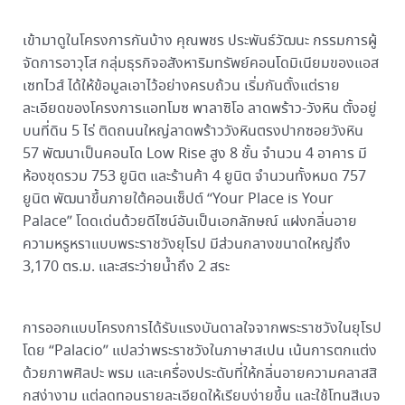
เข้ามาดูในโครงการกันบ้าง คุณพชร ประพันธ์วัฒนะ กรรมการผู้
จัดการอาวุโส กลุ่มธุรกิจอสังหาริมทรัพย์คอนโดมิเนียมของแอส
เซทไวส์ ได้ให้ข้อมูลเอาไว้อย่างครบถ้วน เริ่มกันตั้งแต่ราย
ละเอียดของโครงการแอทโมซ พาลาซิโอ ลาดพร้าว-วังหิน ตั้งอยู่
บนที่ดิน 5 ไร่ ติดถนนใหญ่ลาดพร้าววังหินตรงปากซอยวังหิน
57 พัฒนาเป็นคอนโด Low Rise สูง 8 ชั้น จำนวน 4 อาคาร มี
ห้องชุดรวม 753 ยูนิต และร้านค้า 4 ยูนิต จำนวนทั้งหมด 757
ยูนิต พัฒนาขึ้นภายใต้คอนเซ็ปต์ “Your Place is Your
Palace” โดดเด่นด้วยดีไซน์อันเป็นเอกลักษณ์ แฝงกลิ่นอาย
ความหรูหราแบบพระราชวังยุโรป มีส่วนกลางขนาดใหญ่ถึง
3,170 ตร.ม. ​และสระว่ายน้ำถึง 2 สระ
การออกแบบโครงการได้รับแรงบันดาลใจจากพระราชวังในยุโรป
โดย “Palacio” แปลว่าพระราชวังในภาษาสเปน เน้นการตกแต่ง
ด้วยภาพศิลปะ พรม และเครื่องประดับที่ให้กลิ่นอายความคลาสสิ
กสง่างาม แต่ลดทอนรายละเอียดให้เรียบง่ายขึ้น และใช้โทนสีเบจ