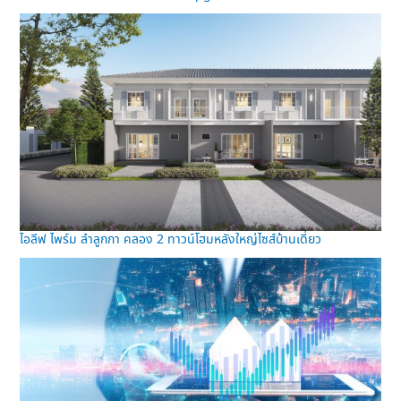
ไอลีฟ ไพร์ม ลำลูกกา คลอง 2 ทาวน์โฮมหลังใหญ่ไซส์บ้านเดี่ยว