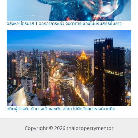
อสังหาฯไตรมาส 1 ออกอาการแผ่ว จับตาการเมืองไม่นิ่งมีสิทธิ์ซึมยาว
อดีตผู้ว่ารฟม.ยันทางเข้าแอชตัน อโศก ไม่ผิดวัตถุประสงค์เวนคืน
Copyright © 2026 thaipropertymentor