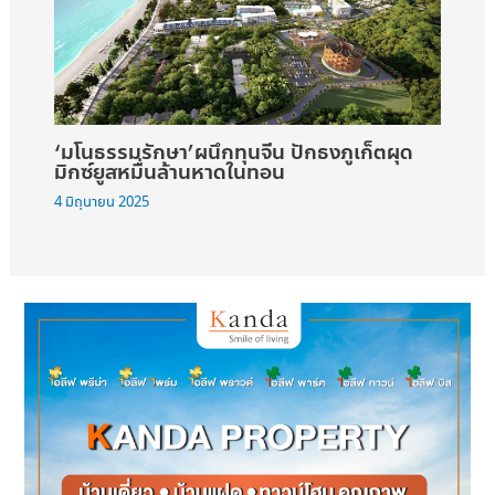
‘มโนธรรมรักษา’ผนึกทุนจีน ปักธงภูเก็ตผุด
มิกซ์ยูสหมื่นล้านหาดในทอน
4 มิถุนายน 2025