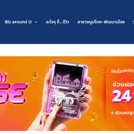
Biz around U
อะไรๆ ก็…รีวิว
สาธารณูปโภค-พัฒนาเมือง