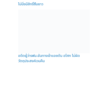
ไม่นิ่งมีสิทธิ์ซึมยาว
อดีตผู้ว่ารฟม.ยันทางเข้าแอชตัน อโศก ไม่ผิด
วัตถุประสงค์เวนคืน