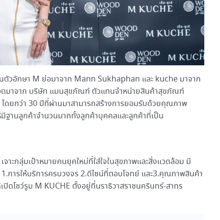
วผ่านตัวอักษา M ย่อมาจาก Mann Sukhaphan และ kuche มาจาก
ยอดมาจาก บริษัท แมนสุขภัณฑ์ ตัวแทนจำหน่ายสินค้าสุขภัณฑ์
981 โดยกว่า 30 ปีที่ผ่านมาสามารถสร้างการยอมรับด้วยคุณภาพ
้มีฐานลูกค้าจำนวนมากทั้งลูกค้าบุคคลและลูกค้าที่เป็น
ลุ่มเป้าหมายคนยุคใหม่ที่ใส่ใจในสุขภาพและสิ่งแวดล้อม มี
ก่ 1.การให้บริการครบวงจร 2.ดีไซน์ที่ตอบโจทย์ และ3.คุณภาพสินค้า
เปิดโชว์รูม M KUCHE ตั้งอยู่ที่นราธิวาสราชนครินทร์-สาทร