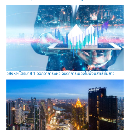
อสังหาฯไตรมาส 1 ออกอาการแผ่ว จับตาการเมืองไม่นิ่งมีสิทธิ์ซึมยาว