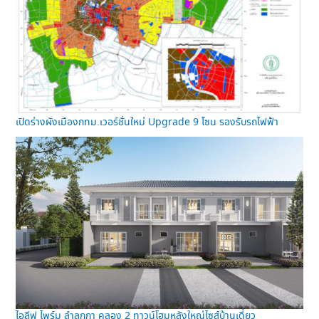
เปิดร่างผังเมืองกทม.เวอร์ชั่นใหม่ Upgrade 9 โซน รองรับรถไฟฟ้า
ไอลีฟ ไพร์ม ลำลูกกา คลอง 2 ทาวน์โฮมหลังใหญ่ไซส์บ้านเดี่ยว