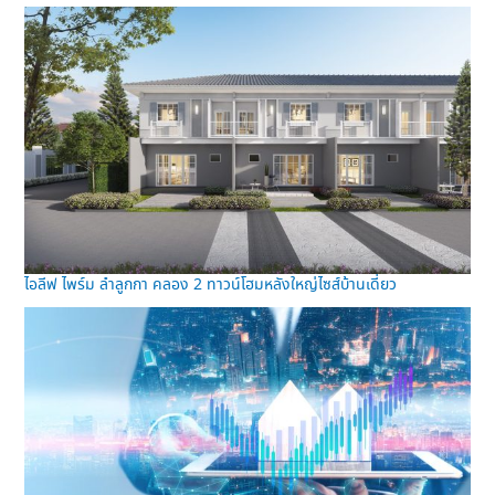
ไอลีฟ ไพร์ม ลำลูกกา คลอง 2 ทาวน์โฮมหลังใหญ่ไซส์บ้านเดี่ยว