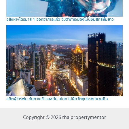
อสังหาฯไตรมาส 1 ออกอาการแผ่ว จับตาการเมืองไม่นิ่งมีสิทธิ์ซึมยาว
อดีตผู้ว่ารฟม.ยันทางเข้าแอชตัน อโศก ไม่ผิดวัตถุประสงค์เวนคืน
Copyright © 2026 thaipropertymentor