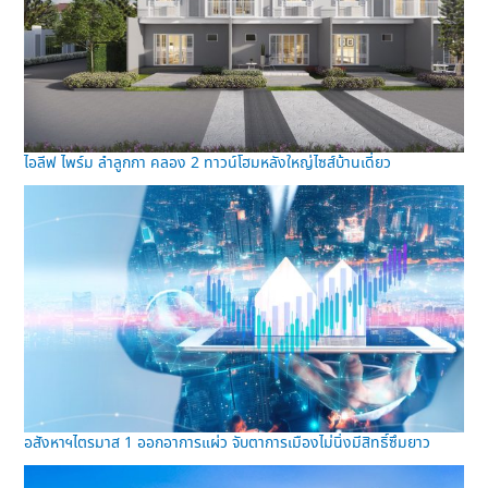
ไอลีฟ ไพร์ม ลำลูกกา คลอง 2 ทาวน์โฮมหลังใหญ่ไซส์บ้านเดี่ยว
อสังหาฯไตรมาส 1 ออกอาการแผ่ว จับตาการเมืองไม่นิ่งมีสิทธิ์ซึมยาว