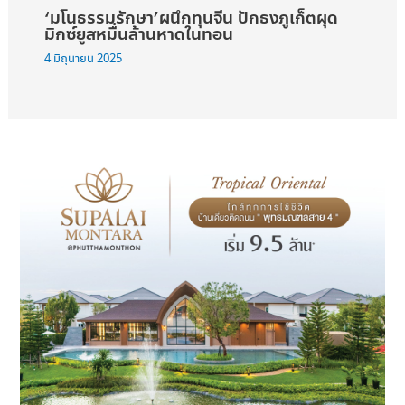
‘มโนธรรมรักษา’ผนึกทุนจีน ปักธงภูเก็ตผุด
มิกซ์ยูสหมื่นล้านหาดในทอน
4 มิถุนายน 2025